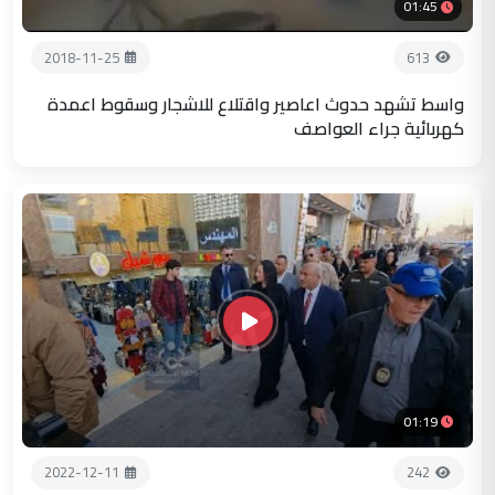
01:45
2018-11-25
613
واسط تشهد حدوث اعاصير واقتلاع للاشجار وسقوط اعمدة
كهربائية جراء العواصف
01:19
2022-12-11
242