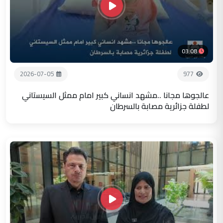
03:08
2026-07-05
977
عالجوها مجانا ..مشهد انساني كبير امام ممثل السيستاني
لطفلة جزائرية مصابة بالسرطان