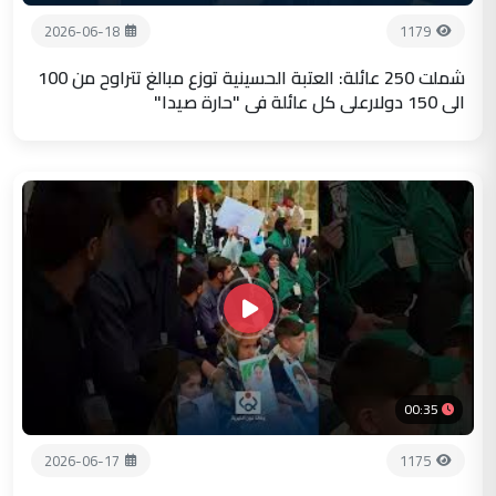
2026-06-18
1179
شملت 250 عائلة: العتبة الحسينية توزع مبالغ تتراوح من 100
الى 150 دولارعلى كل عائلة في "حارة صيدا"
00:35
2026-06-17
1175