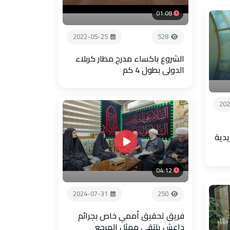
01:08
2022-05-25
528
الشروع باكساء مدرج مطار كربلاء
الدولي بطول 4 كم
202
يدية
04:12
2024-07-31
250
فريق تحقيق أممي خاص بجرائم
داعش يلتقي ممثل المرجع