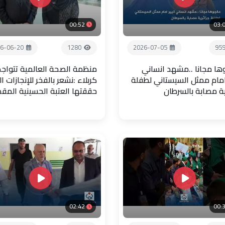
00:52
03:
6-06-20
1280
2026-07-05
95
ها مجانا ..مشهد انساني
منظمة الصحة العالمية تتواجد
امام ممثل السيستاني لطفلة
كربلاء :نشعر بالفخر للإنجازات ال
ية مصابة بالسرطان
حققتها العتبة الحسينية المق
02:42
00: