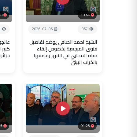
08
10:46
9
2026-07-06
957
الشيخ احمد الصافي يوضح تفاصيل
عالجو
فتوى المرجعية بخصوص إلقاء
كبير 
مياه المجاري في الانهر ويصفها
جزائر
بالخراب البيئي
35
01:23