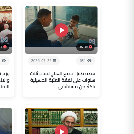
47
04:38
9
2026-07-22
631
قصة طفل خضع للعلاج لمدة ثلاث
وزير 
سنوات على نفقة العتبة الحسينية
والات
باكثر من مستشفى
الاما