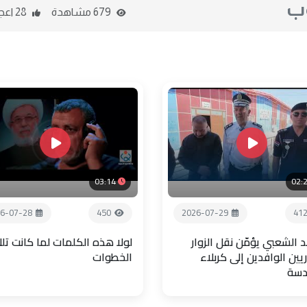
وب
679 مشاهدة
28 اعجاب
03:14
02:
6-07-28
450
2026-07-29
41
 الشعبي يؤمّن نقل الزوار
لولا هذه الكلمات لما كانت تل
يين الوافدين إلى كربلاء
الخطوات
دسة