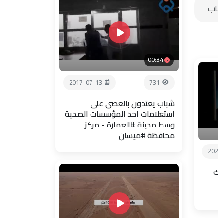
00:34
2017-07-13
731
شباب يعتدون بالعصي على
استعلامات احد المؤسسات الصحية
وسط مدينة #العمارة - مركز
محافظة #ميسان
202
ك