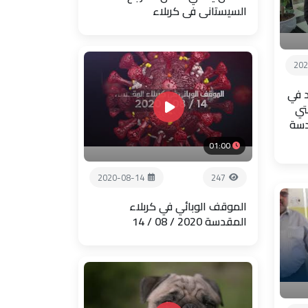
السيستاني في كربلاء
202
 في
تي
دسة
01:00
2020-08-14
247
الموقف الوبائي في كربلاء
المقدسة 2020 / 08 / 14