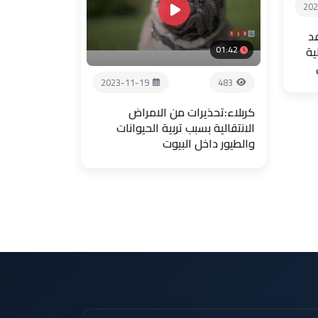
202
فد
01:42
ية
2023-11-19
483
كربلاء:تحذيرات من الامراض
الانتقالية بسبب تربية الحيوانات
والطيور داخل البيوت