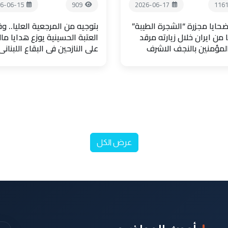
6-06-15
909
2026-06-17
116
حايا مجزرة “الشجرة الطيبة”
بتوجيه من المرجعية العليا.. و
 من ايران خلال زيارته مرقد
العتبة الحسينية يوزع هدايا مال
المؤمنين بالنجف الاشرف
على النازحين في البقاع اللبناني
عرض الكل