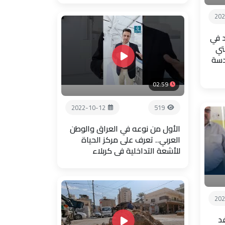
202
 في
تي
دسة
02:59
2022-10-12
519
الأول من نوعه في العراق والوطن
العربي.. تعرف على مركز الحياة
للأشعة التداخلية في كربلاء
202
فد