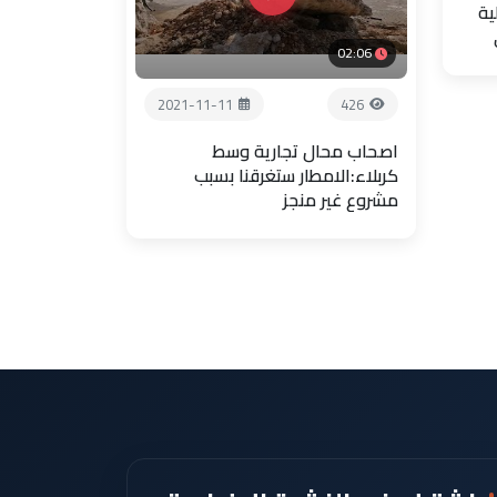
ية
02:06
2021-11-11
426
اصحاب محال تجارية وسط
كربلاء:الامطار ستغرقنا بسبب
مشروع غير منجز