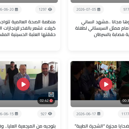
6-06-20
1297
2026-07-05
97
ها مجانا ..مشهد انساني
منظمة الصحة العالمية تتواجد
امام ممثل السيستاني لطفلة
كربلاء :نشعر بالفخر للإنجازات ال
ية مصابة بالسرطان
حققتها العتبة الحسينية المق
02:42
00:
6-06-15
927
2026-06-17
117
حايا مجزرة “الشجرة الطيبة”
بتوجيه من المرجعية العليا.. و