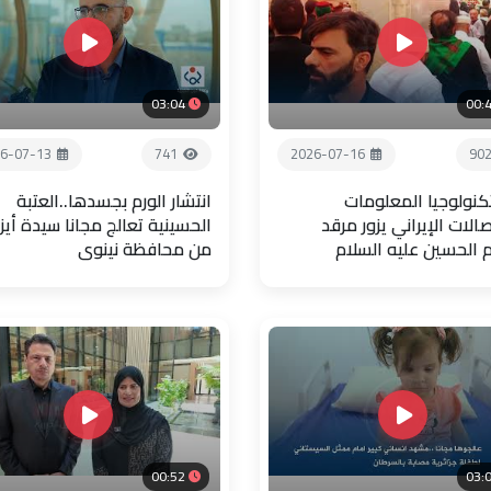
03:04
00:
6-07-13
741
2026-07-16
90
تكنولوجيا المعلومات
انتشار الورم بجسدها..العتبة
صالات الإيراني يزور مرقد
الحسينية تعالج مجانا سيدة أيز
م الحسين عليه السلام
من محافظة نينوى
00:52
03: