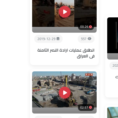
00:26
2019-12-29
557
انطلاق عمليات ارادة النصر الثامنة
في العراق
202
ك
02:57