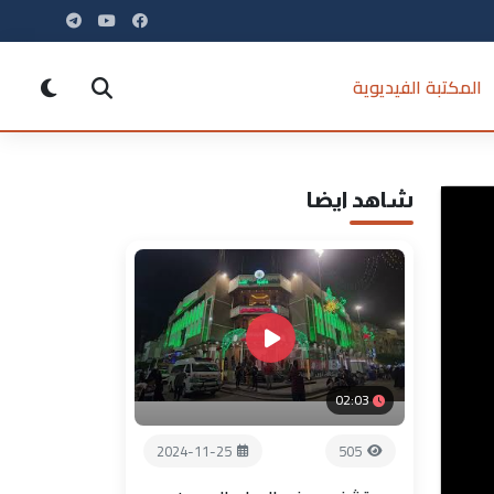
المكتبة الفيديوية
شاهد ايضا
02:03
2024-11-25
505