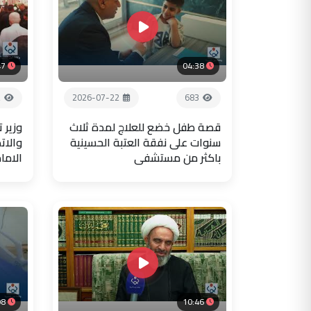
47
04:38
2
2026-07-22
683
قصة طفل خضع للعلاج لمدة ثلاث
وزير 
سنوات على نفقة العتبة الحسينية
والات
باكثر من مستشفى
الاما
08
10:46