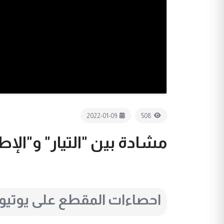
2022-01-09
508
مشادة بين "التيار" و"الإط
احصاءات المقطع على يوتي