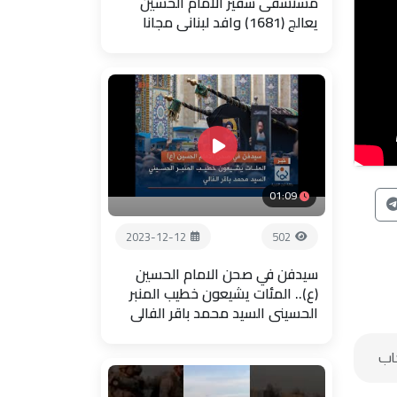
مستشفى سفير الامام الحسين
يعالج (1681) وافد لبناني مجانا
01:09
2023-12-12
502
سيدفن في صحن الامام الحسين
(ع).. المئات يشيعون خطيب المنبر
الحسيني السيد محمد باقر الفالي