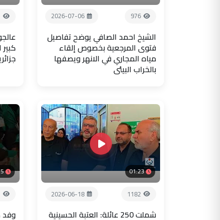
7
2026-07-06
976
الشيخ احمد الصافي يوضح تفاصيل
عالجو
فتوى المرجعية بخصوص إلقاء
كبير 
مياه المجاري في الانهر ويصفها
جزائر
بالخراب البيئي
35
01:23
7
2026-06-18
1182
شملت 250 عائلة: العتبة الحسينية
وفد ض