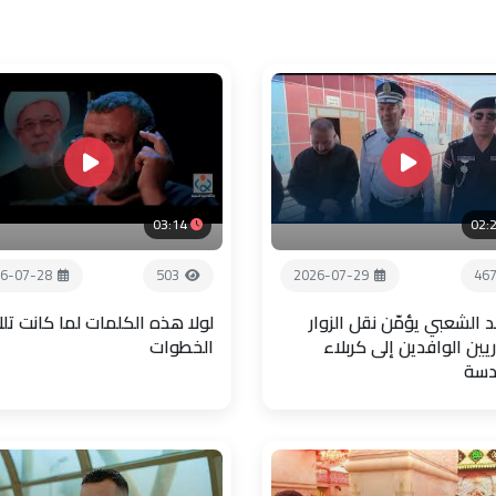
03:14
02:
6-07-28
503
2026-07-29
46
 الشعبي يؤمّن نقل الزوار
لولا هذه الكلمات لما كانت تل
يين الوافدين إلى كربلاء
الخطوات
دسة