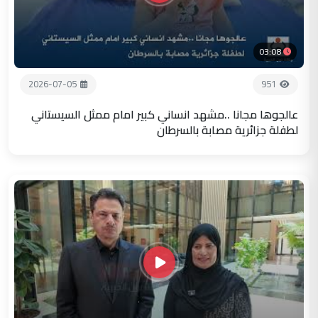
03:08
2026-07-05
951
عالجوها مجانا ..مشهد انساني كبير امام ممثل السيستاني
لطفلة جزائرية مصابة بالسرطان