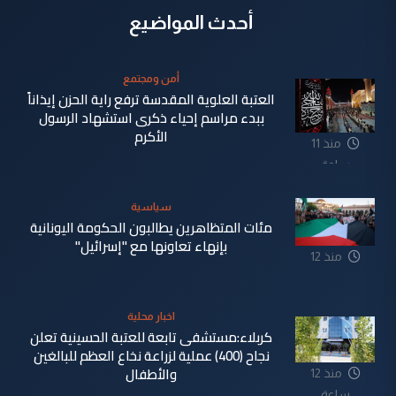
أحدث المواضيع
أمن ومجتمع
العتبة العلوية المقدسة ترفع راية الحزن إيذاناً
ببدء مراسم إحياء ذكرى استشهاد الرسول
الأكرم
منذ 11
ساعة
سياسية
مئات المتظاهرين يطالبون الحكومة اليونانية
بإنهاء تعاونها مع "إسرائيل"
منذ 12
ساعة
اخبار محلية
كربلاء:مستشفى تابعة للعتبة الحسينية تعلن
نجاح (400) عملية لزراعة نخاع العظم للبالغين
والأطفال
منذ 12
ساعة