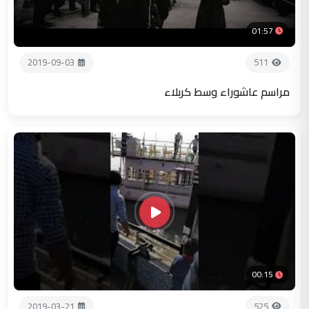
01:57
2019-09-03
511
مراسم عاشوراء وسط كربلاء
00:15
2019-03-21
525