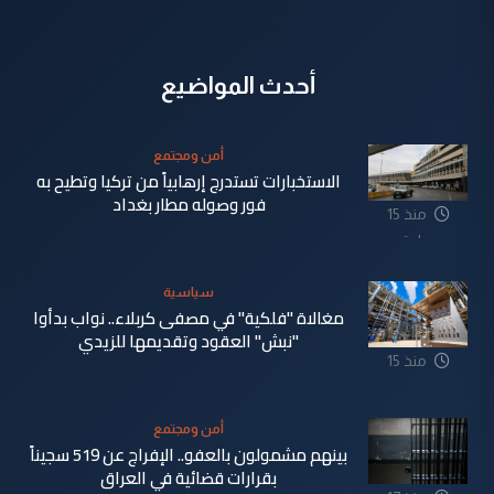
أحدث المواضيع
أمن ومجتمع
الاستخبارات تستدرج إرهابياً من تركيا وتطيح به
فور وصوله مطار بغداد
منذ 15
ساعة
سياسية
مغالاة "فلكية" في مصفى كربلاء.. نواب بدأوا
"نبش" العقود وتقديمها للزيدي
منذ 15
ساعة
أمن ومجتمع
بينهم مشمولون بالعفو.. الإفراج عن 519 سجيناً
بقرارات قضائية في العراق