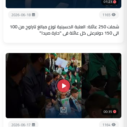
01:23
2026-06-18
1165
شملت 250 عائلة: العتبة الحسينية توزع مبالغ تتراوح من 100
الى 150 دولارعلى كل عائلة في "حارة صيدا"
00:35
2026-06-17
1164