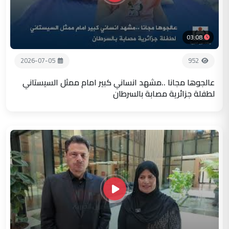
03:08
2026-07-05
952
عالجوها مجانا ..مشهد انساني كبير امام ممثل السيستاني
لطفلة جزائرية مصابة بالسرطان