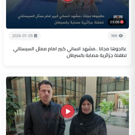
03:08
2026-07-05
986
عالجوها مجانا ..مشهد انساني كبير امام ممثل السيستاني
لطفلة جزائرية مصابة بالسرطان