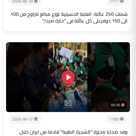
2026-06-18
1171
شملت 250 عائلة: العتبة الحسينية توزع مبالغ تتراوح من 100
الى 150 دولارعلى كل عائلة في "حارة صيدا"
00:35
2026-06-17
1169
وفد ضحايا مجزرة “الشجرة الطيبة” قادما من ايران خلال