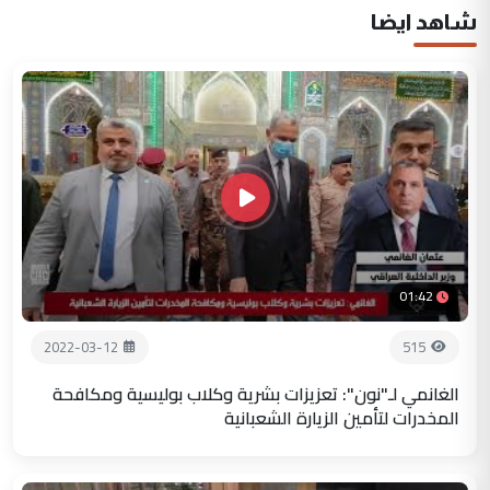
شاهد ايضا
01:42
2022-03-12
515
الغانمي لـ"نون": تعزيزات بشرية وكلاب بوليسية ومكافحة
المخدرات لتأمين الزيارة الشعبانية