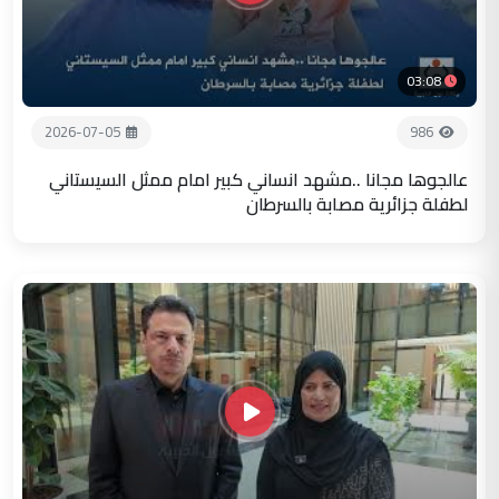
03:08
2026-07-05
986
عالجوها مجانا ..مشهد انساني كبير امام ممثل السيستاني
لطفلة جزائرية مصابة بالسرطان