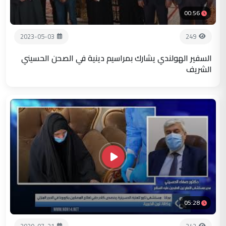
00:56
2023-05-03
249
السفير الهولندي يشارك بمراسيم دينية في الصحن الحسيني
الشريف
05:28
2020-07-21
242