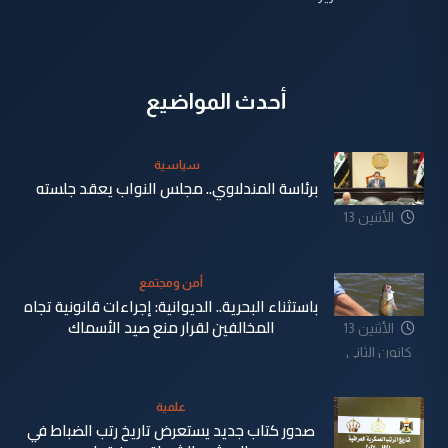
أحدث المواضيع
سياسية
برئاسة المندلاوي.. مجلس النواب يعقد جلسته
الأثنين 13
كانون الثاني
2025
أمن ومجتمع
باستثناء البحرية.. الديوانية: إجراءات قانونية تجاه
المخالفين لقرار منع صيد الأسماك
الأثنين 13
كانون الثاني
2025
علمية
صدور كتاب جديد يستعرض تاريخ رتب الضباط في