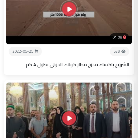
01:08
2022-05-25
539
الشروع باكساء مدرج مطار كربلاء الدولي بطول 4 كم