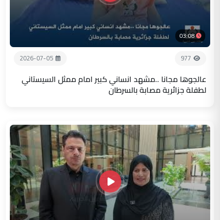
03:08
2026-07-05
977
عالجوها مجانا ..مشهد انساني كبير امام ممثل السيستاني
لطفلة جزائرية مصابة بالسرطان