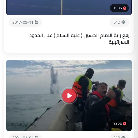
01:35
2017-09-11
512
رفع راية الامام الحسين ( عليه السلام ) على الحدود
الاسرائيلية
00:20
2021-01-04
410