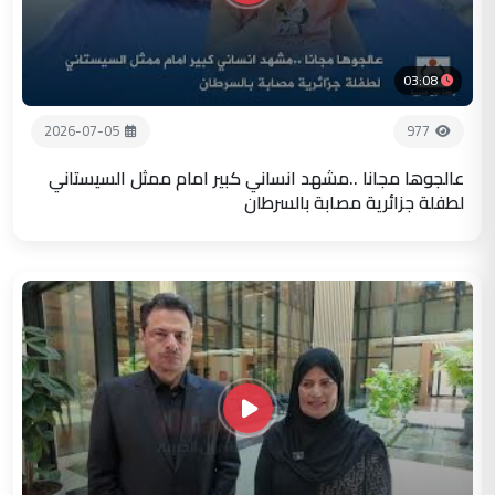
03:08
2026-07-05
977
عالجوها مجانا ..مشهد انساني كبير امام ممثل السيستاني
لطفلة جزائرية مصابة بالسرطان