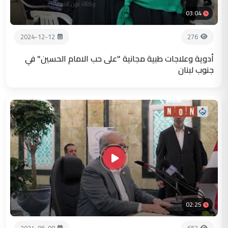
03:04
2024-12-12
276
أدوية وعلاجات طبية مجانية "على حب الامام الحسين" في
جنوب لبنان
02:25
2024-06-08
653