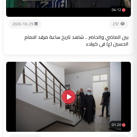
04:12
2020-10-29
257
بين الماضي والحاضر .. شاهد تاريخ ساعة مرقد الامام
الحسين (ع) في كربلاء
01:20