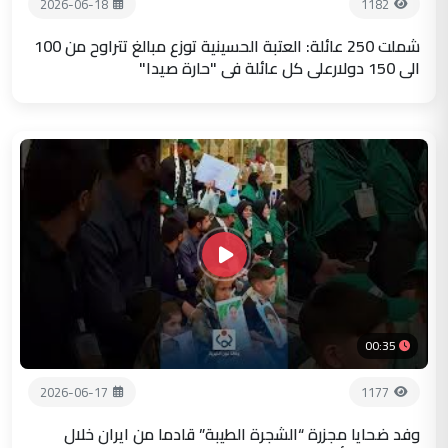
2026-06-18
1182
شملت 250 عائلة: العتبة الحسينية توزع مبالغ تتراوح من 100
الى 150 دولارعلى كل عائلة في "حارة صيدا"
00:35
2026-06-17
1177
وفد ضحايا مجزرة “الشجرة الطيبة” قادما من ايران خلال