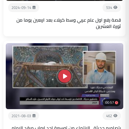
2024-09-14
534
قصة رفع اول علم عربي وسط كربلاء بعد اربعين يوما من
ثورة العشرين
00:57
2021-08-03
462
بتصاميم حديثة.. الانتهاء من توسعة احد ابواب مرقد الامام