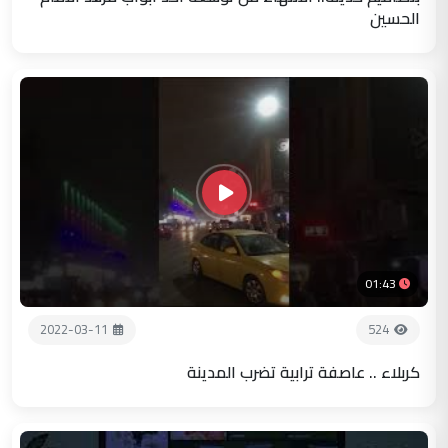
الحسين
01:43
2022-03-11
524
كربلاء .. عاصفة ترابية تضرب المدينة