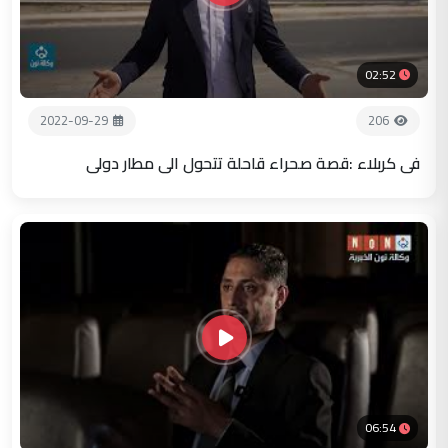
02:52
2022-09-29
206
في كربلاء :قصة صحراء قاحلة تتحول الى مطار دولي
06:54