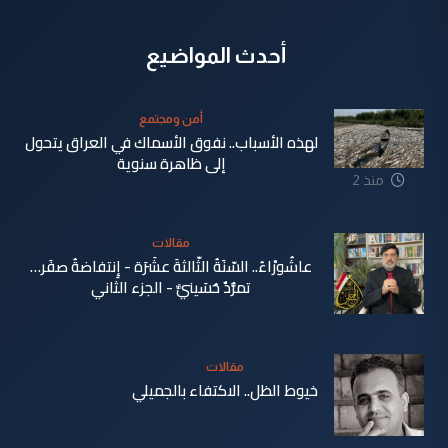
أحدث المواضيع
أمن ومجتمع
لهذه الأسباب.. نفوق الأسماك في العراق يتحول
إلى ظاهرة سنوية
منذ 2
دقيقة
مقالات
عاشُورْاءُ.. السّنَةُ الثّالثةَ عشَرَة - إِنتفاضةُ صفَر…
تمرُّدٌ حُسَينيٌّ - الجزء الثاني
منذ 11
دقيقة
مقالات
خيوط الظل.. الاكتفاء بالجميلي