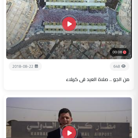
00:08
2018-08-22
648
من الجو .. صلاة العيد في كربلاء