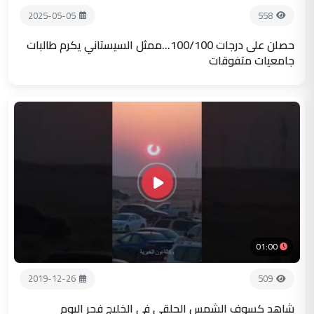
2025-05-05
558
حصلن على درجات 100/100...ممثل السيستاني يكرم طالبات
جامعيات متفوقات
01:00
2019-12-26
509
شاهد كسوف الشمس الحلقي في الخليج فجر اليوم