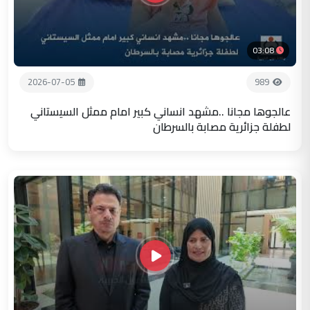
03:08
2026-07-05
989
عالجوها مجانا ..مشهد انساني كبير امام ممثل السيستاني
لطفلة جزائرية مصابة بالسرطان