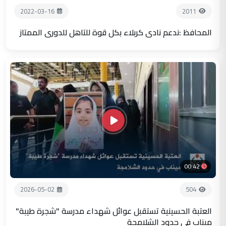
2022-03-16
2011
المحافظ :ندعم نادي كربلاء بكل قوة للتاهل للدوري الممتاز
00:42
2026-05-02
504
العتبة الحسينية تستقبل عوائل شهداء مدرسة "شجرة طيبة"
ميناب في حدود الشلامجة