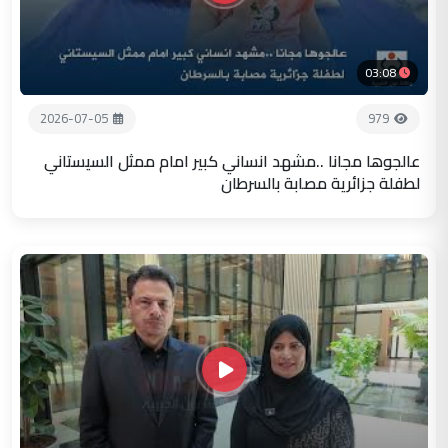
03:08
2026-07-05
979
عالجوها مجانا ..مشهد انساني كبير امام ممثل السيستاني
لطفلة جزائرية مصابة بالسرطان