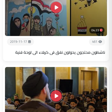
04:23
2019-11-17
461
ناشطون محتجون يحولون نفق في كربلاء الى لوحة فنية