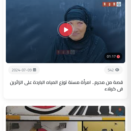
01:17
2024-07-09
542
قصة من محرم.. امرأة مسنة توزع المياه الباردة على الزائرين
في كربلاء