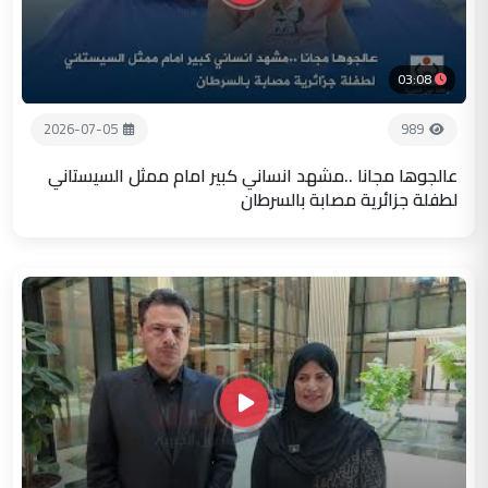
03:08
2026-07-05
989
عالجوها مجانا ..مشهد انساني كبير امام ممثل السيستاني
لطفلة جزائرية مصابة بالسرطان