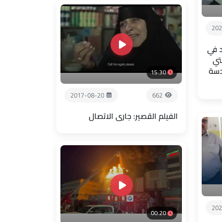
202
 في
تي
دسة
15:30
2017-08-20
662
الفيلم القصير: جاري الاتصال
202
00:20