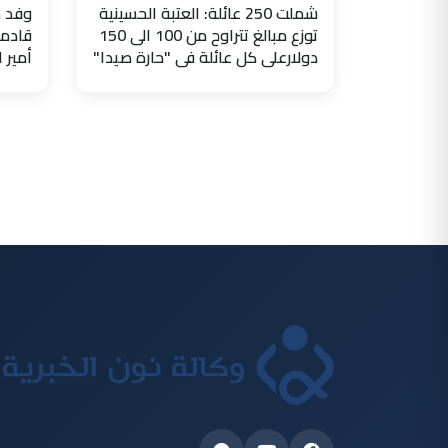
شملت 250 عائلة: العتبة الحسينية
وفد ض
توزع مبالغ تتراوح من 100 الى 150
قادما
دولارعلى كل عائلة في "حارة صيدا"
أمير 