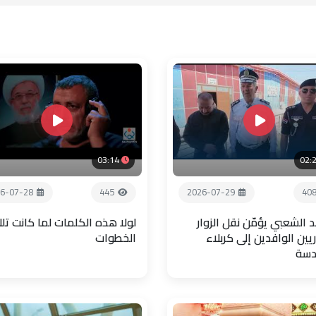
03:14
02:
6-07-28
445
2026-07-29
40
 الشعبي يؤمّن نقل الزوار
لولا هذه الكلمات لما كانت تل
يين الوافدين إلى كربلاء
الخطوات
دسة