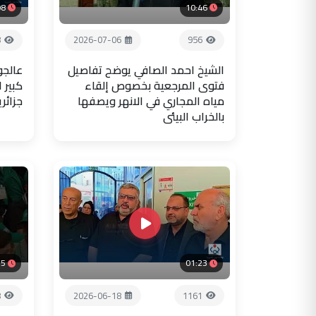
08
10:46
8
2026-07-06
956
الشيخ احمد الصافي يوضح تفاصيل
عالجو
فتوى المرجعية بخصوص إلقاء
كبير 
مياه المجاري في الانهر ويصفها
جزائر
بالخراب البيئي
35
01:23
8
2026-06-18
1161