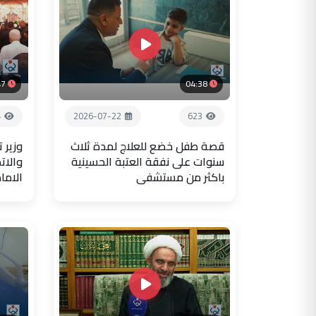
47
04:38
4
2026-07-22
623
قصة طفل خضع للعلاج لمدة ثلاث
وزير 
سنوات على نفقة العتبة الحسينية
والات
باكثر من مستشفى
الاما