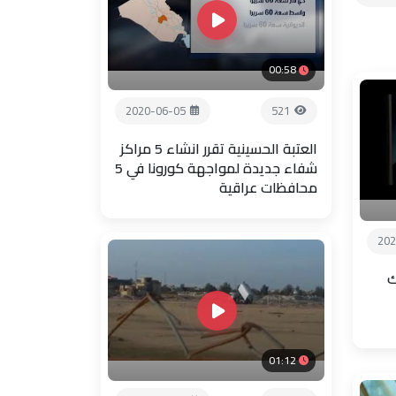
00:58
2020-06-05
521
العتبة الحسينية تقرر انشاء 5 مراكز
شفاء جديدة لمواجهة كورونا في 5
محافظات عراقية
202
ك
01:12