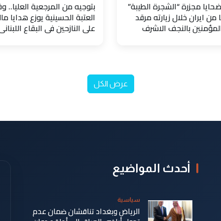
حايا مجزرة “الشجرة الطيبة”
بتوجيه من المرجعية العليا.. و
 من ايران خلال زيارته مرقد
العتبة الحسينية يوزع هدايا مال
المؤمنين بالنجف الاشرف
على النازحين في البقاع اللبناني
عرض الكل
أحدث المواضيع
سياسية
الرياض وبغداد تناقشان ضمان عدم