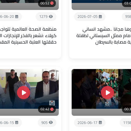
00:52
03:
6-06-20
1279
2026-07-05
95
ها مجانا ..مشهد انساني
منظمة الصحة العالمية تتواجد
امام ممثل السيستاني لطفلة
كربلاء :نشعر بالفخر للإنجازات ال
ية مصابة بالسرطان
حققتها العتبة الحسينية المق
02:42
00:
6-06-15
905
2026-06-17
115