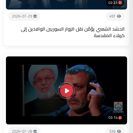
02:21
2026-07-29
497
الحشد الشعبي يؤمّن نقل الزوار السوريين الوافدين إلى
كربلاء المقدسة
03:14
2026-07-28
536