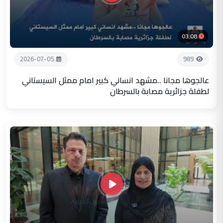
03:08
2026-07-05
989
عالجوها مجانا ..مشهد انساني كبير امام ممثل السيستاني
لطفلة جزائرية مصابة بالسرطان