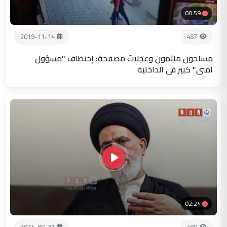
00:59
2019-11-14
487
مسلحون ملثمون وعجلاتٌ مصفحة: إختطاف "مسؤول
امني" كبير في الداخلية
02:24
2024-08-21
498