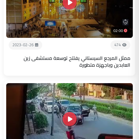
02:00
2023-02-26
474
ممثل المرجع السيستاني يفتتح توسعة مستشفى زين
العابدين وباجهزة متطورة