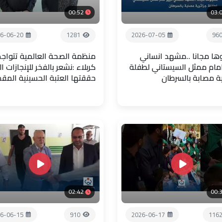
00:52
03:
6-06-20
1281
2026-07-05
96
ها مجانا ..مشهد انساني
منظمة الصحة العالمية تتواجد
امام ممثل السيستاني لطفلة
كربلاء :نشعر بالفخر للإنجازات ال
ية مصابة بالسرطان
حققتها العتبة الحسينية المق
02:42
00:
6-06-15
910
2026-06-17
116