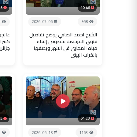
08
10:46
0
2026-07-06
958
الشيخ احمد الصافي يوضح تفاصيل
عالجو
فتوى المرجعية بخصوص إلقاء
كبير 
مياه المجاري في الانهر ويصفها
جزائر
بالخراب البيئي
35
01:23
2
2026-06-18
1163