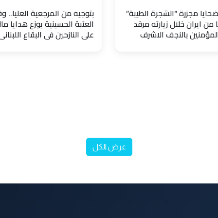
حايا مجزرة “الشجرة الطيبة”
بتوجيه من المرجعية العليا.. و
 من ايران خلال زيارته مرقد
العتبة الحسينية يوزع هدايا مال
المؤمنين بالنجف الاشرف
على النازحين في البقاع اللبناني
عرض الكل