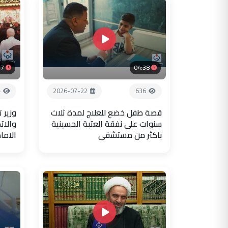
47
04:38
4
2026-07-22
636
قصة طفل خضع للعلاج لمدة ثلاث
وزير 
سنوات على نفقة العتبة الحسينية
والات
باكثر من مستشفى
الاما