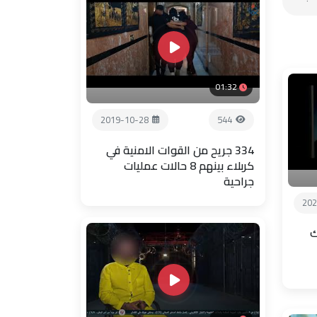
01:32
2019-10-28
544
334 جريح من القوات الامنية في
كربلاء بينهم 8 حالات عمليات
جراحية
202
ك