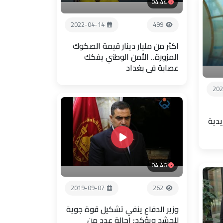
04:44
2022-04-14
499
اكثر من مليار دينار قيمة الصكوك
المزورة.. الأمن الوطني يفكك
عصابة في بغداد
202
يدية
04:46
2019-09-07
262
وزير الدفاع ينفي تشكيل قوة جوية
للحشد ويؤكد: احالة عدد من