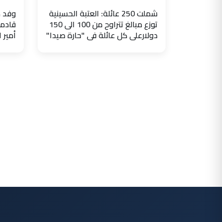
شملت 250 عائلة: العتبة الحسينية
وفد ض
توزع مبالغ تتراوح من 100 الى 150
قادما
دولارعلى كل عائلة في "حارة صيدا"
أمير 