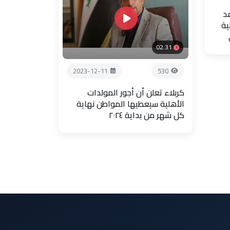
فد
ية
02:31
2023-12-11
530
كربلاء تعلن أن أجور المولدات
الأهلية سيعطيها المواطن نهاية
كل شهر من بداية ٢٠٢٤