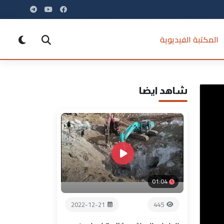
المكتبة الفيديوية
شاهد ايضا
01:04
2022-12-21
445