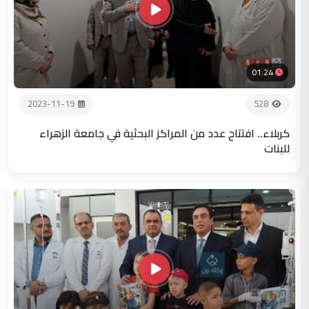
01:24
2023-11-19
528
كربلاء.. افتتاح عدد من المراكز البحثية في جامعة الزهراء
للبنات