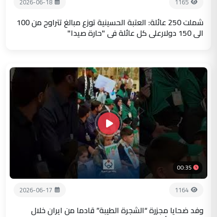
2026-06-18
1165
شملت 250 عائلة: العتبة الحسينية توزع مبالغ تتراوح من 100
الى 150 دولارعلى كل عائلة في "حارة صيدا"
00:35
2026-06-17
1164
وفد ضحايا مجزرة “الشجرة الطيبة” قادما من ايران خلال