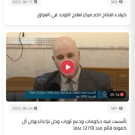
2022-06-11
503
كربلاء:افتتاح اكبر مركز لعلاج التوحد في العراق
05:14
2022-06-24
487
تأسست فيه حكومات ودعم ثورات وحل نزاعاتديوان آل
كمونة قائم منذ (270) عاما