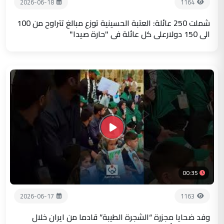
2026-06-18
1164
شملت 250 عائلة: العتبة الحسينية توزع مبالغ تتراوح من 100
الى 150 دولارعلى كل عائلة في "حارة صيدا"
00:35
2026-06-17
1163
وفد ضحايا مجزرة “الشجرة الطيبة” قادما من ايران خلال