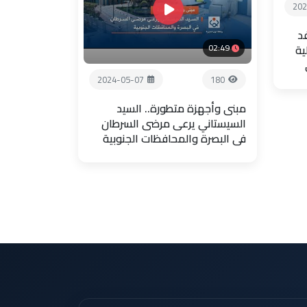
202
فد
02:49
ية
2024-05-07
180
مبنى وأجهزة متطورة.. السيد
السيستاني يرعى مرضى السرطان
في البصرة والمحافظات الجنوبية