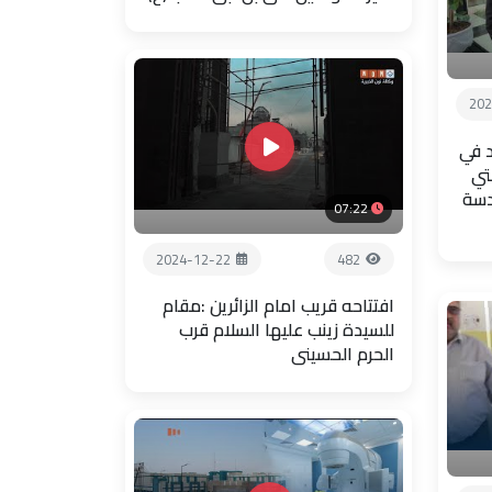
202
 في
تي
دسة
07:22
2024-12-22
482
افتتاحه قريب امام الزائرين :مقام
للسيدة زينب عليها السلام قرب
الحرم الحسيني