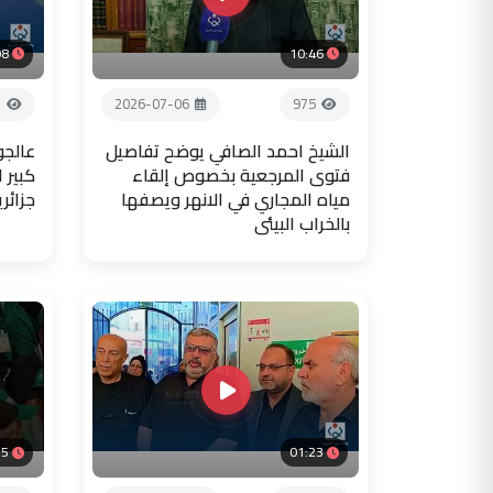
08
10:46
7
2026-07-06
975
الشيخ احمد الصافي يوضح تفاصيل
عالجو
فتوى المرجعية بخصوص إلقاء
كبير 
مياه المجاري في الانهر ويصفها
جزائر
بالخراب البيئي
35
01:23