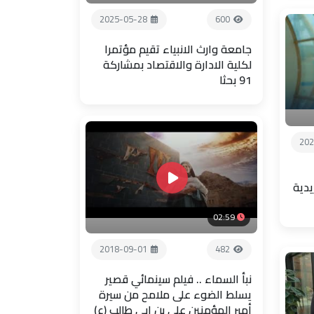
2025-05-28
600
جامعة وارث الانبياء تقيم مؤتمرا
لكلية الادارة والاقتصاد بمشاركة
91 بحثا
202
يدية
02:59
2018-09-01
482
نبأ السماء .. فيلم سينمائي قصير
يسلط الضوء على ملامح من سيرة
أمير المؤمنين علي بن ابي طالب (ع)