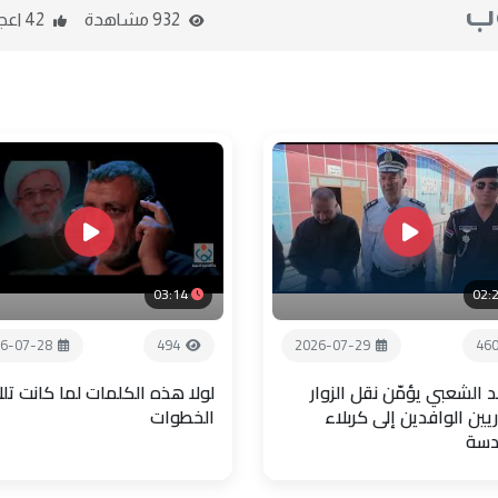
وب
932 مشاهدة
42 اعجاب
03:14
02:
6-07-28
494
2026-07-29
46
 الشعبي يؤمّن نقل الزوار
لولا هذه الكلمات لما كانت تل
يين الوافدين إلى كربلاء
الخطوات
دسة