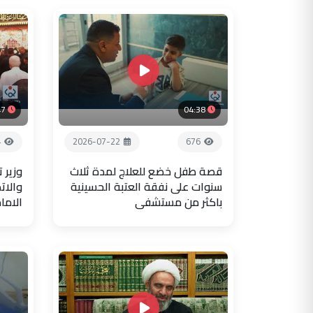
47
04:38
4
2026-07-22
676
قصة طفل خضع للعلاج لمدة ثلاث
وزير 
سنوات على نفقة العتبة الحسينية
والات
باكثر من مستشفى
الاما