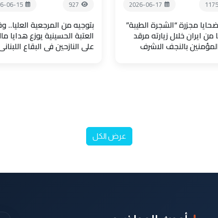
6-06-15
927
2026-06-17
117
حايا مجزرة “الشجرة الطيبة”
بتوجيه من المرجعية العليا.. و
 من ايران خلال زيارته مرقد
العتبة الحسينية يوزع هدايا مال
المؤمنين بالنجف الاشرف
على النازحين في البقاع اللبناني
عرض الكل