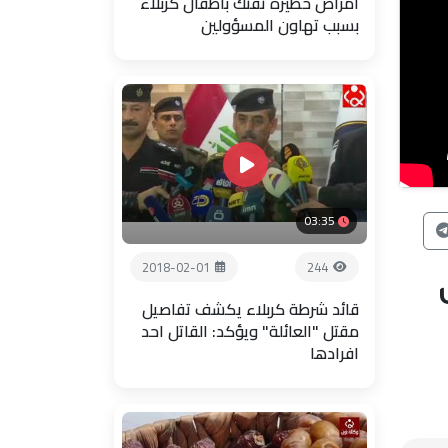
امراض خطيرة تفتك باطفال كربلاء
بسبب تهاون المسؤولين
03:35
2018-02-01
244
قائد شرطة كربلاء يكشف تفاصيل
مقتل "العائلة" ويؤكد: القاتل احد
افرادها