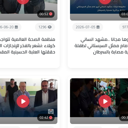
00:52
03:
6-06-20
1296
2026-07-05
97
ها مجانا ..مشهد انساني
منظمة الصحة العالمية تتواجد
امام ممثل السيستاني لطفلة
كربلاء :نشعر بالفخر للإنجازات ال
ية مصابة بالسرطان
حققتها العتبة الحسينية المق
02:42
00: