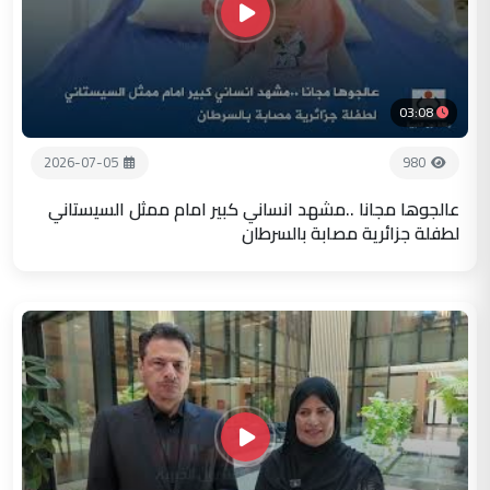
03:08
2026-07-05
980
عالجوها مجانا ..مشهد انساني كبير امام ممثل السيستاني
لطفلة جزائرية مصابة بالسرطان