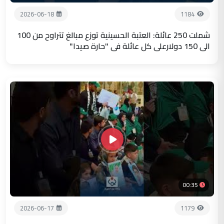
2026-06-18
1184
شملت 250 عائلة: العتبة الحسينية توزع مبالغ تتراوح من 100
الى 150 دولارعلى كل عائلة في "حارة صيدا"
00:35
2026-06-17
1179