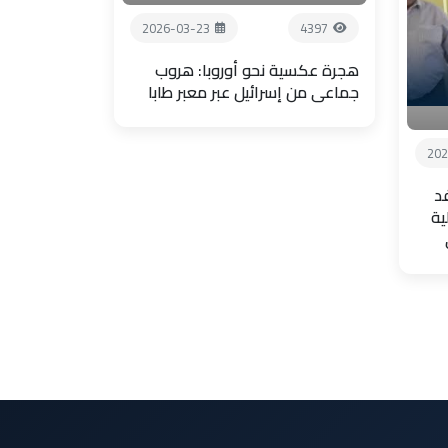
2026-03-23
4397
هجرة عكسية نحو أوروبا: هروب
جماعي من إسرائيل عبر معبر طابا
202
فد
ية