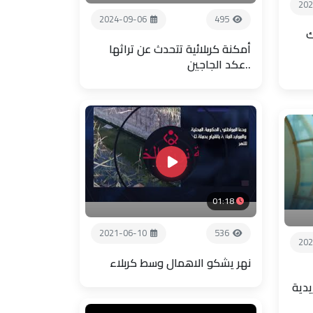
202
2024-09-06
495
ك
أمكنة كربلائية تتحدث عن تراثها
..عكد الجاجين
01:18
2021-06-10
536
202
نهر يشكو الاهمال وسط كربلاء
يدية