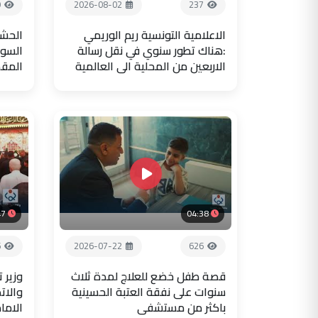
9
2026-08-02
237
الاعلامية التونسية ريم الوريمي
الحشد
:هناك تطور سنوي في نقل رسالة
السور
الاربعين من المحلية الى العالمية
المق
47
04:38
6
2026-07-22
626
قصة طفل خضع للعلاج لمدة ثلاث
وزير 
سنوات على نفقة العتبة الحسينية
والات
باكثر من مستشفى
الاما