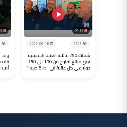
35
01:23
9
2026-06-18
1161
شملت 250 عائلة: العتبة الحسينية
وفد ض
توزع مبالغ تتراوح من 100 الى 150
قادما
دولارعلى كل عائلة في "حارة صيدا"
أمير 