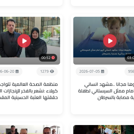
00:52
03:
6-06-20
1279
2026-07-05
95
ها مجانا ..مشهد انساني
منظمة الصحة العالمية تتواجد
امام ممثل السيستاني لطفلة
كربلاء :نشعر بالفخر للإنجازات ال
ية مصابة بالسرطان
حققتها العتبة الحسينية المق