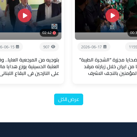
02:42
00:
6-06-15
907
2026-06-17
115
حايا مجزرة “الشجرة الطيبة”
بتوجيه من المرجعية العليا.. و
 من ايران خلال زيارته مرقد
العتبة الحسينية يوزع هدايا مال
المؤمنين بالنجف الاشرف
على النازحين في البقاع اللبناني
عرض الكل