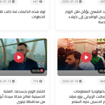
6-07-28
447
2026-07-29
40
 الشعبي يؤمّن نقل الزوار
لولا هذه الكلمات لما كانت تل
يين الوافدين إلى كربلاء
الخطوات
دسة
03:04
00:
6-07-13
719
2026-07-16
84
تكنولوجيا المعلومات
انتشار الورم بجسدها..العتبة
صالات الإيراني يزور مرقد
الحسينية تعالج مجانا سيدة أيز
م الحسين عليه السلام
من محافظة نينوى