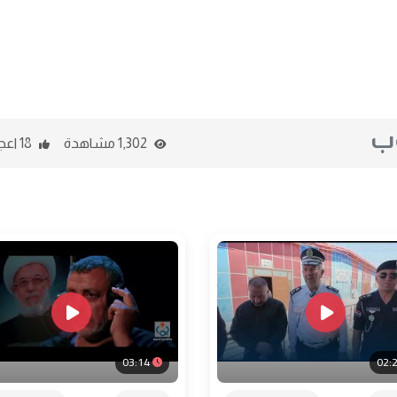
وب
1,302 مشاهدة
18 اعجاب
03:14
02: