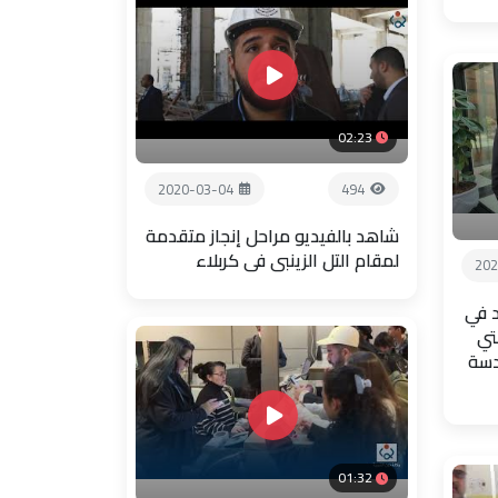
02:23
2020-03-04
494
شاهد بالفيديو مراحل إنجاز متقدمة
لمقام التل الزينبي في كربلاء
202
 في
تي
دسة
01:32