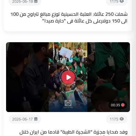
2026-06-18
1179
شملت 250 عائلة: العتبة الحسينية توزع مبالغ تتراوح من 100
الى 150 دولارعلى كل عائلة في "حارة صيدا"
00:35
2026-06-17
1175
وفد ضحايا مجزرة “الشجرة الطيبة” قادما من ايران خلال