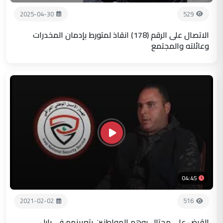
2025-04-30
529
الاتصال على الرقم (178) انقاذ لمتورط بإدمان المخدرات
وعائلته والمجتمع
04:45
2021-02-02
516
القبض على محتال يوهم المواطنين بتعيينهم في بابل