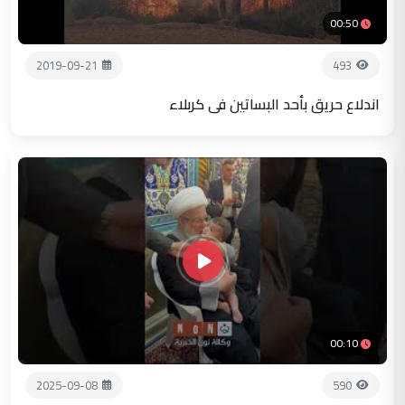
00:50
2019-09-21
493
اندلاع حريق بأحد البساتين في كربلاء
00:10
2025-09-08
590