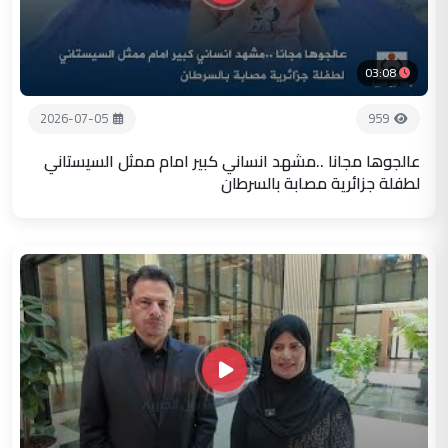
03:08
2026-07-05
959
عالجوها مجانا ..مشهد انساني كبير امام ممثل السيستاني
لطفلة جزائرية مصابة بالسرطان