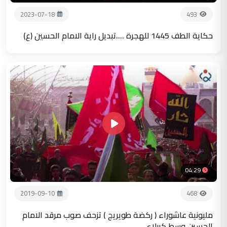
2023-07-18
493
حكاية الطف 1445 للهجرة ....تبديل راية الامام الحسين (ع)
04:29
2019-09-10
468
مليونية عاشوراء ( ركضة طويريج ) تزحف صوب مرقد الامام
الحسين وسط كربلاء