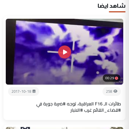
شاهد ايضا
00:29
2017-10-18
258
طائرات الـ F16 العراقية، توجه #ضربة جوية في
#قضاء_القائم غرب #الانبار