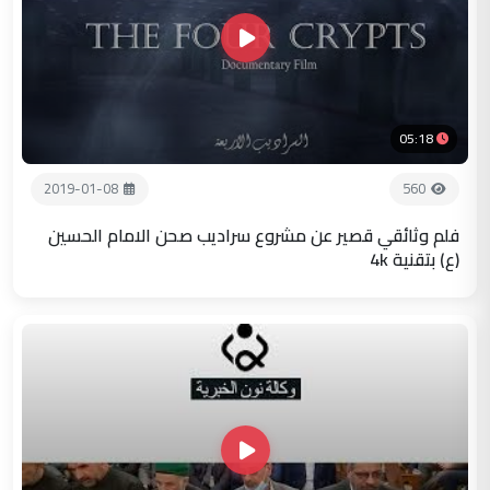
05:18
2019-01-08
560
فلم وثائقي قصير عن مشروع سراديب صحن الامام الحسين
(ع) بتقنية 4k