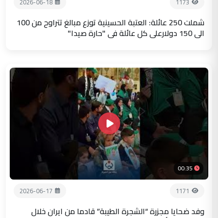
2026-06-18
1173
شملت 250 عائلة: العتبة الحسينية توزع مبالغ تتراوح من 100
الى 150 دولارعلى كل عائلة في "حارة صيدا"
00:35
2026-06-17
1171
وفد ضحايا مجزرة “الشجرة الطيبة” قادما من ايران خلال