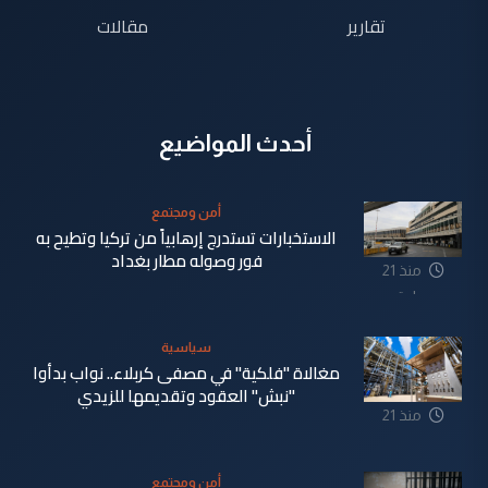
تقارير
مقالات
أحدث المواضيع
أمن ومجتمع
الاستخبارات تستدرج إرهابياً من تركيا وتطيح به
فور وصوله مطار بغداد
منذ 21
ساعة
سياسية
مغالاة "فلكية" في مصفى كربلاء.. نواب بدأوا
"نبش" العقود وتقديمها للزيدي
منذ 21
ساعة
أمن ومجتمع