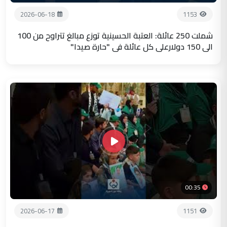
2026-06-18
1153
شملت 250 عائلة: العتبة الحسينية توزع مبالغ تتراوح من 100
الى 150 دولارعلى كل عائلة في "حارة صيدا"
00:35
2026-06-17
1151