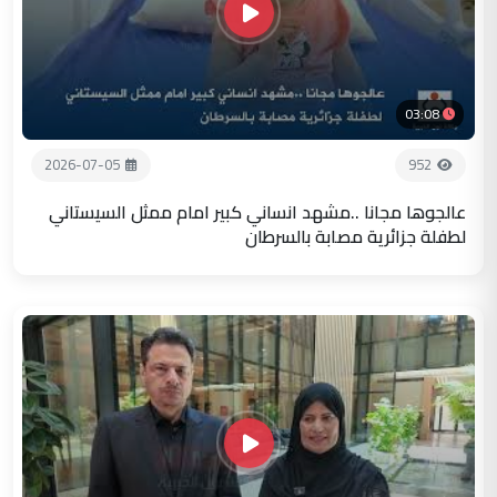
03:08
2026-07-05
952
عالجوها مجانا ..مشهد انساني كبير امام ممثل السيستاني
لطفلة جزائرية مصابة بالسرطان