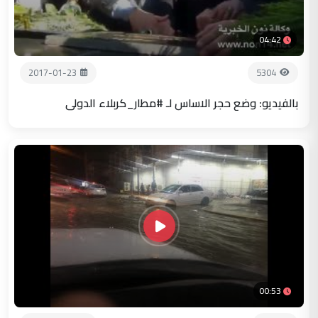
04:42
2017-01-23
5304
بالفيديو: وضع حجر الاساس لـ #مطار_كربلاء الدولي
00:53