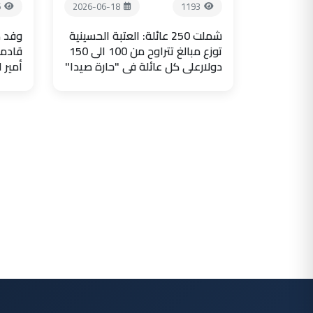
6
2026-06-18
1193
شملت 250 عائلة: العتبة الحسينية
وفد ض
توزع مبالغ تتراوح من 100 الى 150
قادما
دولارعلى كل عائلة في "حارة صيدا"
أمير 