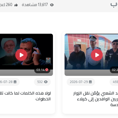
وب
13,617 مشاهدة
260 اعجاب
03:14
02:
6-07-28
532
2026-07-29
49
 الشعبي يؤمّن نقل الزوار
لولا هذه الكلمات لما كانت تل
يين الوافدين إلى كربلاء
الخطوات
دسة