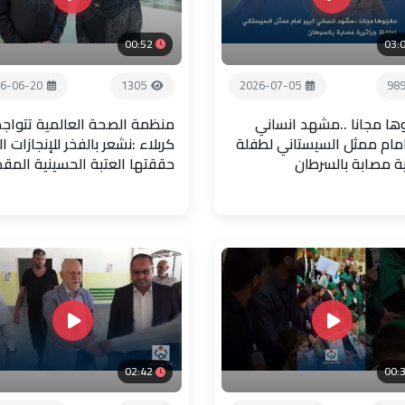
00:52
03:
6-06-20
1305
2026-07-05
98
ها مجانا ..مشهد انساني
منظمة الصحة العالمية تتواجد
امام ممثل السيستاني لطفلة
كربلاء :نشعر بالفخر للإنجازات ال
ية مصابة بالسرطان
حققتها العتبة الحسينية المق
02:42
00: