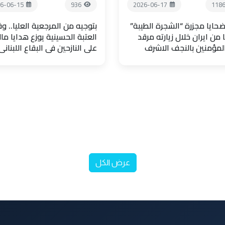
6-06-15
936
2026-06-17
118
حايا مجزرة “الشجرة الطيبة”
بتوجيه من المرجعية العليا.. و
 من ايران خلال زيارته مرقد
العتبة الحسينية يوزع هدايا مال
المؤمنين بالنجف الاشرف
على النازحين في البقاع اللبناني
عرض الكل