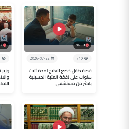
47
04:38
1
2026-07-22
710
قصة طفل خضع للعلاج لمدة ثلاث
وزير 
سنوات على نفقة العتبة الحسينية
والات
باكثر من مستشفى
الاما