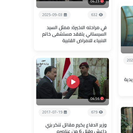
04:23
2025-09-03
632
في مراحله الاخيرة: ممثل السيد
السيستاني يتفقد مستشفى خاتم
الانبياء للامراض القلبية
202
يدية
04:56
2017-07-19
679
وزير الدفاع يكرم مقاتل تنكر بزي
داعش وقتل 6 من عناصره