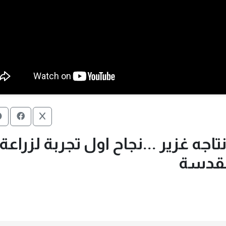
جه غزير ...نجاح اول تجربة لزراعة
لمقدسة