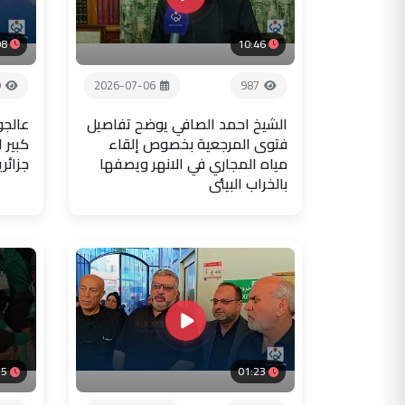
08
10:46
9
2026-07-06
987
الشيخ احمد الصافي يوضح تفاصيل
عالجو
فتوى المرجعية بخصوص إلقاء
كبير 
مياه المجاري في الانهر ويصفها
جزائر
بالخراب البيئي
35
01:23