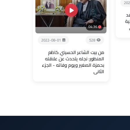
202
فد
ية
04:36
2022-08-01
528
من بيت الشاعر الحسيني كاظم
المنظور: نجله يتحدث عن علاقته
بحمزة الصغير ويوم وفاته - الجزء
الثاني