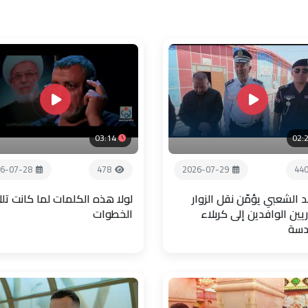
03:14
02:
6-07-28
478
2026-07-29
44
 الشعبي يؤمّن نقل الزوار
لولا هذه الكلمات لما كانت تل
يين الوافدين إلى كربلاء
الخطوات
دسة