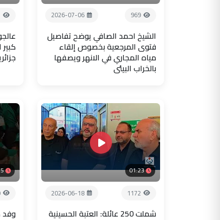
1
2026-07-06
969
الشيخ احمد الصافي يوضح تفاصيل
عالجو
فتوى المرجعية بخصوص إلقاء
كبير 
مياه المجاري في الانهر ويصفها
جزائر
بالخراب البيئي
35
01:23
0
2026-06-18
1172
شملت 250 عائلة: العتبة الحسينية
وفد ض