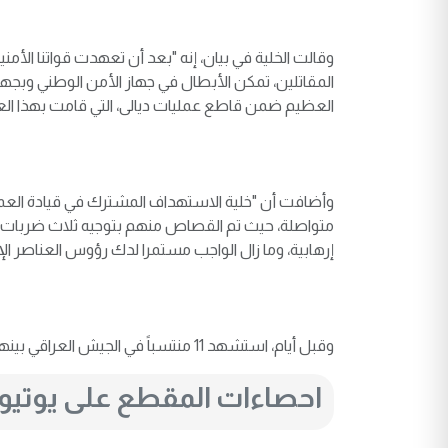
وقالت الخلية في بيان، إنه "بعد أن تعهدت قواتنا الأمني
المقاتلين، تمكن الأبطال في جهاز الأمن الوطني وبجه
العظيم ضمن قاطع عمليات ديالى، التي قامت بهذا العم
وأضافت أن "خلية الاستهداف المشترك في قيادة العمل
إرهابية، وما زال الواجب مستمرا لدك رؤوس العناصر الإر
وقبل أيام، استشهد 11 منتسباً في الجيش العراقي بينهم ضابط، اثر تعرض "داعشي" في ناحية العظيم بمحافظة ديالى.
احصاءات المقطع على يوتي