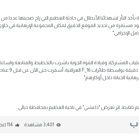
ة بأخذ الثأر لشهدائنا الأبطال في حادثة العظيم التي راح ضحيتها عددا من
ود مستمرة من تحديد الموقع الدقيق لمكان المجموعة الإرهابية في حاو
ل الإجرامي".
يات المشتركة، وقيادة القوة الجوية باشرت بالتخطيط والمتابعة ولساع
متواصلة، حيث تم القصاص منهم بتوجيه ثلاث ضربات دقيقة بواسطة طائرات F_16 العراقية
هابية الجبانة داخل أوكارهم".
وب
3,401 مشاهدة
114 اعجاب