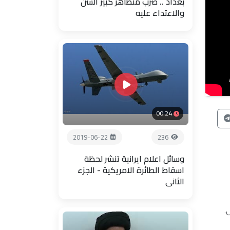
بغداد .. ضرب متظاهر كبير السن
والاعتداء عليه
00:24
2019-06-22
236
وسائل اعلام ايرانية تنشر لحظة
اسقاط الطائرة الامريكية - الجزء
الثاني
.