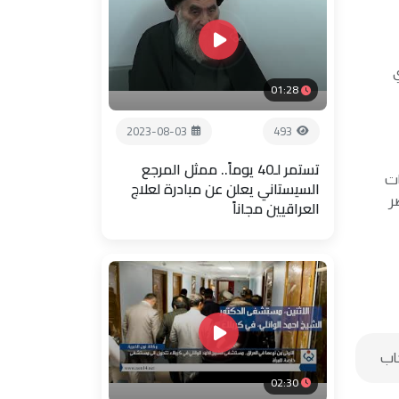
ي
01:28
2023-08-03
493
تستمر لـ40 يوماً.. ممثل المرجع
ات
السيستاني يعلن عن مبادرة لعلاج
، أسفرت حتى الآن عن قتل 9 عناصر
العراقيين مجاناً
02:30