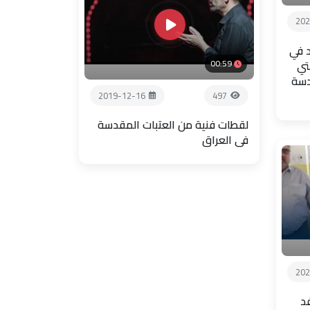
202
 في
تي
00:59
دسة
2019-12-16
497
لقطات فنية من العتبات المقدسة
في العراق
202
فد