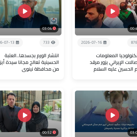
03:04
00:
6-07-13
733
2026-07-16
87
تكنولوجيا المعلومات
انتشار الورم بجسدها..العتبة
صالات الإيراني يزور مرقد
الحسينية تعالج مجانا سيدة أيز
م الحسين عليه السلام
من محافظة نينوى
00:52
03: