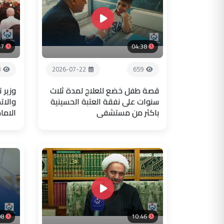
47
04:38
8
2026-07-22
659
قصة طفل خضع للعلاج لمدة ثلاث
وزير 
سنوات على نفقة العتبة الحسينية
والات
باكثر من مستشفى
الاما
08
10:46