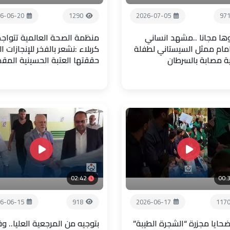
6-06-20
1290
2026-07-05
97
ها مجانا ..مشهد انساني
منظمة الصحة العالمية تتواجد
امام ممثل السيستاني لطفلة
كربلاء :نشعر بالفخر للإنجازات ال
ية مصابة بالسرطان
حققتها العتبة الحسينية المق
02:42
00:
6-06-15
918
2026-06-17
117
حايا مجزرة “الشجرة الطيبة”
بتوجيه من المرجعية العليا.. و