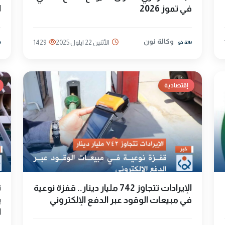
في تموز 2026
ا
وكالة نون
الأثنين 22 ايلول 2025
1429
إقتصادية
الإيرادات تتجاوز 742 مليار دينار.. قفزة نوعية
ت
في مبيعات الوقود عبر الدفع الإلكتروني
ي
ا