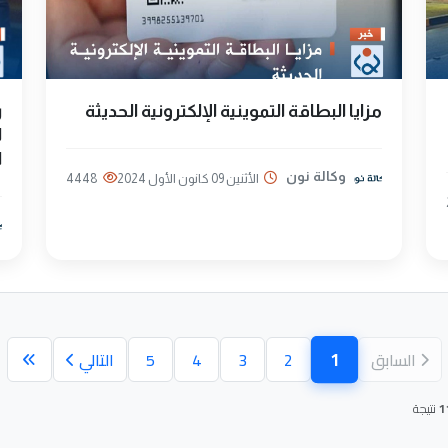
مزايا البطاقة التموينية الإلكترونية الحديثة
ر
ل
ا
وكالة نون
الأثنين 09 كانون الأول 2024
4448
1
السابق
2
3
4
5
التالي
(الصفحة الحالية)
1
نتيجة