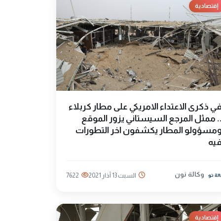
إقتصادية
ي ذكرى الاعتداء الامريكي على مطار كربلاء
. ممثل المرجع السيستاني يزور الموقع
مسؤولو المطار يكشفون اخر التطورات
يه
وكالة نون
السبت 13 آذار 2021
7622
إقتصادية