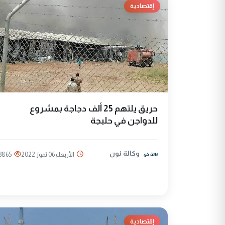
إقتصادية
حريق يلتهم 25 ألف دجاجة بمشروع
للدواجن في حلبجة
وكالة نون
الأربعاء 06 تموز 2022
3865
إقتصادية