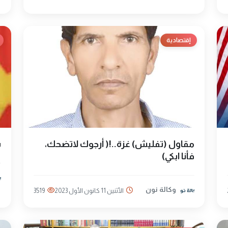
إقتصادية
مقاول (تفليش) غزة..!( أرجوك لاتضحك،
ب
فأنا ابكي)
وكالة نون
الأثنين 11 كانون الأول 2023
3519