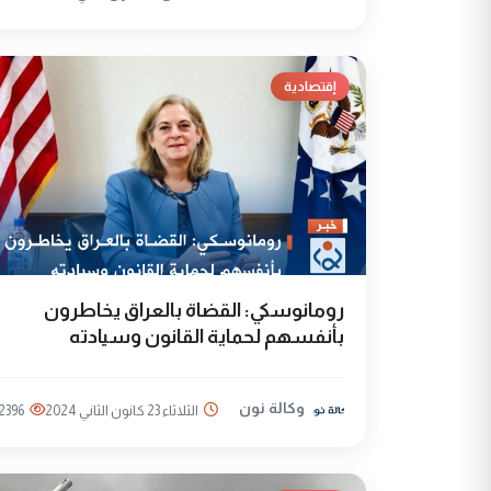
إقتصادية
رومانوسكي: القضاة بالعراق يخاطرون
بأنفسهم لحماية القانون وسيادته
وكالة نون
الثلاثاء 23 كانون الثاني 2024
2396