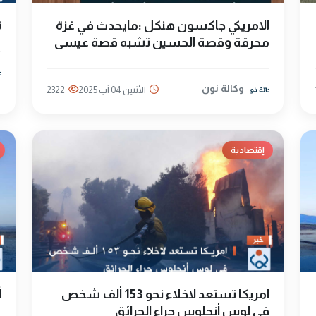
الامريكي جاكسون هنكل :مايحدث في غزة
ت
محرقة وقصة الحسين تشبه قصة عيسى
وكالة نون
الأثنين 04 آب 2025
2322
إقتصادية
امريكا تستعد لاخلاء نحو 153 ألف شخص
أ
في لوس أنجلوس جراء الحرائق