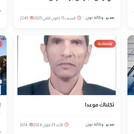
وكالة نون
السبت 11 كانون الثاني 2025
2245
إقتصادية
ثكلناكَ موعدا
ع
وكالة نون
الأحد 29 ايلول 2024
2614