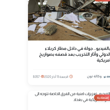
الفيديو.. جولة في داخل مطار كربلاء
لدولي وأثار التخريب بعد قصفه بصواريخ
مريكية
وكالة نون
الجمعة 13 آذار 2020
8057
إقتصادية