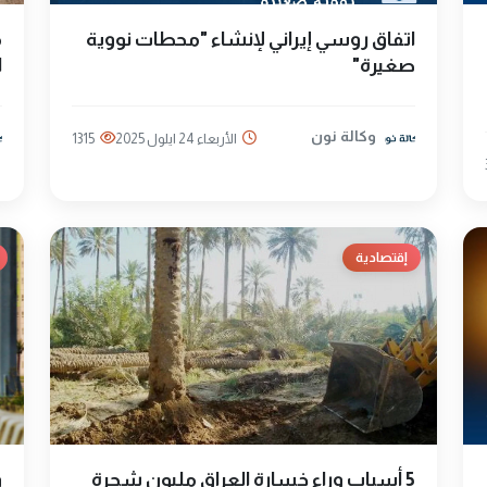
اتفاق روسي إيراني لإنشاء "محطات نووية
م
صغيرة"
ا
وكالة نون
الأربعاء 24 ايلول 2025
1315
إقتصادية
5 أسباب وراء خسارة العراق مليون شجرة
و