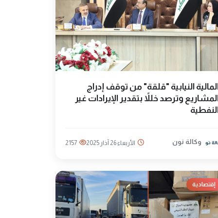
لمالية النيابية "قلقة" من توقف إدراج
لمشاريع وترصد خللاً بتقدير الإيرادات غير
لنفطية
وكالة نون
الأربعاء 26 آذار 2025
2157
إقتصادية