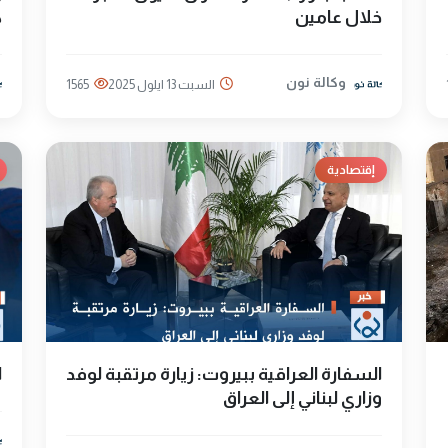
خلال عامين
ك
وكالة نون
السبت 13 ايلول 2025
1565
إقتصادية
السفارة العراقية ببيروت: زيارة مرتقبة لوفد
ا
وزاري لبناني إلى العراق