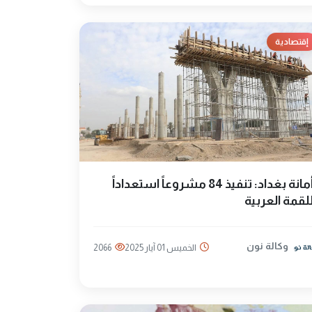
إقتصادية
أمانة بغداد: تنفيذ 84 مشروعاً استعداداً
لقمة العربية
وكالة نون
الخميس 01 آيار 2025
2066