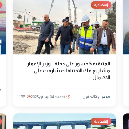
إقتصادية
المتبقية 5 جسور على دجلة.. وزير الإعمار:
ع
مشاريع فك الاختناقات شارفت على
ف
الاكتمال
وكالة نون
الجمعة 04 نيسان 2025
1953
إقتصادية