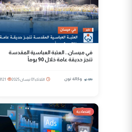
في ميسان.. العتبة العباسية المقدسة
تنجز حديقة عامة خلال 90 يوماً
وكالة نون
الثلاثاء 01 نيسان 2025
3121
إقتصادية