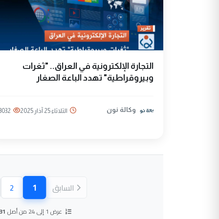
التجارة الإلكترونية في العراق.. "ثغرات
وبيروقراطية" تهدد الباعة الصغار
وكالة نون
الثلاثاء 25 آذار 2025
3032
1
السابق
2
(الصفحة ال
عرض 1 إلى 24 من أصل
31