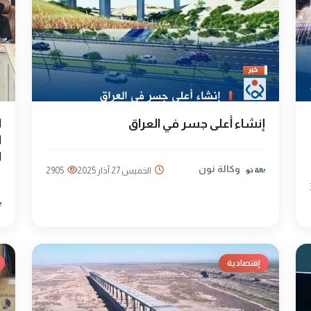
إنشاء أعلى جسر في العراق
ا
ا
ا
وكالة نون
الخميس 27 آذار 2025
2905
إقتصادية