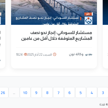
مستشار للسوداني: إنجاز نحو نصف
ا
المشاريع المتوقفة خلال أقل من عامين
ي
وكالة نون
السبت 22 آذار 2025
1824
26
...
10
9
8
7
6
5
4
3
حالية)
6
نتيجة