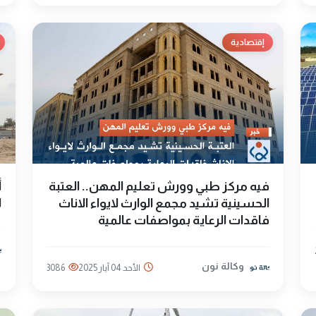
إقتصادية
فيه مركز طبي وورش تعليم المهن.. العتبة
الحسينية تشيد مجمع الوارث لايواء الاناث
ل
فاقدات الرعاية بمواصفات عالمية
وكالة نون
الأحد 04 آيار 2025
3086