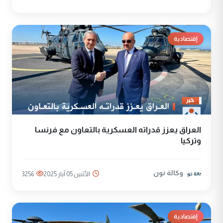
إقتصادية
العراق يعزز قدراته العسكرية بالتعاون مع فرنسا
وتركيا
وكالة نون
الأثنين 05 آيار 2025
3256
إقتصادية