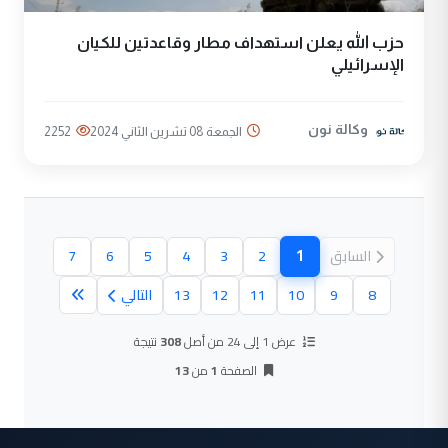
حزب الله يعلن استهداف مطار وقاعدتين للكيان
الإسرائيلي
وكالة نون
الجمعة 08 تشرين الثاني 2024
2252
1
السابق
2
3
4
5
6
7
(الصفحة الحالية)
8
9
10
11
12
13
التالي
عرض 1 إلى 24 من أصل
308
نتيجة
الصفحة
1
من
13