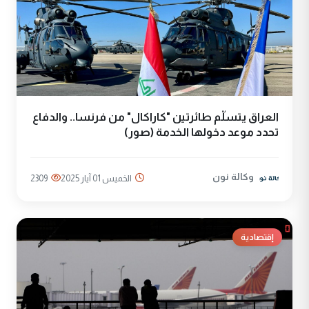
العراق يتسلّم طائرتين "كاراكال" من فرنسا.. والدفاع
تحدد موعد دخولها الخدمة (صور)
وكالة نون
الخميس 01 آيار 2025
2309
إقتصادية