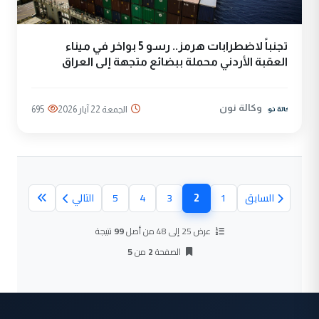
تجنباً لاضطرابات هرمز.. رسو 5 بواخر في ميناء
العقبة الأردني محملة ببضائع متجهة إلى العراق
وكالة نون
الجمعة 22 آيار 2026
695
2
السابق
1
3
4
5
التالي
(الصفحة الحالية)
عرض 25 إلى 48 من أصل
99
نتيجة
الصفحة
2
من
5