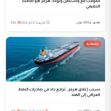
المؤقت مع واشنطن وتؤكد: هرمز هو ضامننا
الحقيقي
وكالة نون
الأربعاء 27 آيار 2026
892
إقتصادية
بسبب إغلاق هرمز.. تراجع حاد في صادرات النفط
العراقي إلى الهند
وكالة نون