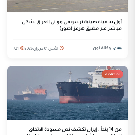
أول سفينة صينية ترسو في موانئ العراق بشكل
مباشر عبر مضيق هرمز (صور)
وكالة نون
الأثنين 01 حزيران 2026
721
إقتصادية
من 14 بنداً.. إيران تكشف نص مسودة الاتفاق