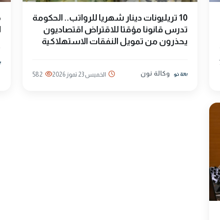
10 تريليونات دينار شهريا للرواتب.. الحكومة
م
تدرس قانونا مؤقتا للاقتراض اقتصاديون
ا
يحذرون من تمويل النفقات الاستهلاكية
وكالة نون
الخميس 23 تموز 2026
582