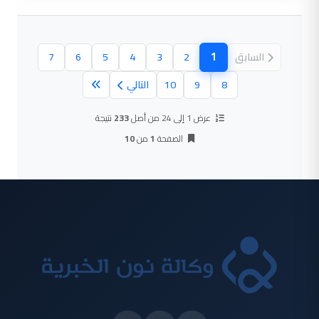
1
السابق
2
3
4
5
6
7
(الصفحة الحالية)
8
9
10
التالي
عرض 1 إلى 24 من أصل
233
نتيجة
الصفحة
1
من
10