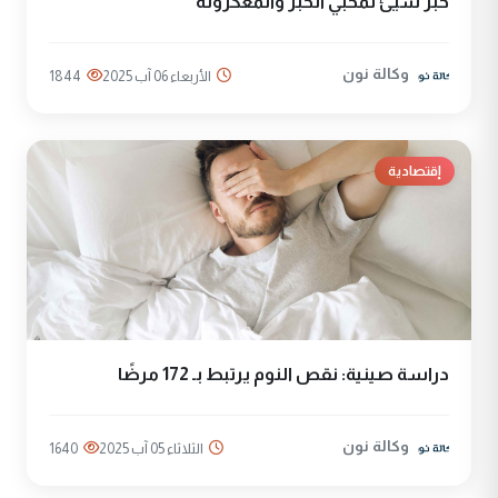
خبر سيئ لمحبي الخبز والمعكرونة
وكالة نون
الأربعاء 06 آب 2025
1844
إقتصادية
دراسة صينية: نقص النوم يرتبط بـ 172 مرضًا
وكالة نون
الثلاثاء 05 آب 2025
1640