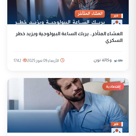
العشاء المتأخر.. يربك الساعة البيولوجية ويزيد خطر
السكري
وكالة نون
الأربعاء 09 تموز 2025
1742
إقتصادية