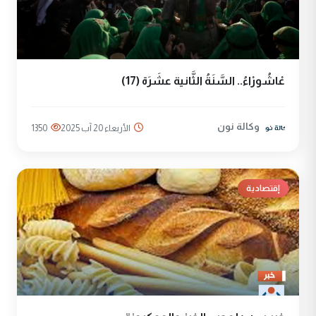
عْاشُورْاءُ.. السَّنَةُ الثَّانية عشَرَة (17)
وكالة نون
الأربعاء 20 آب 2025
1350
إقتصادية