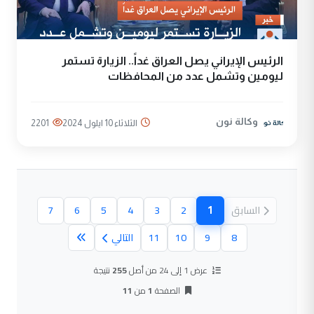
الرئيس الإيراني يصل العراق غداً.. الزيارة تستمر
ليومين وتشمل عدد من المحافظات
وكالة نون
الثلاثاء 10 ايلول 2024
2201
1
السابق
2
3
4
5
6
7
(الصفحة الحالية)
8
9
10
11
التالي
عرض 1 إلى 24 من أصل
255
نتيجة
الصفحة
1
من
11