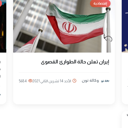
إقتصادية
إيران تعلن حالة الطوارئ القصوى
ش
ج
و
وكالة نون
الأحد 14 تشرين الثاني 2021
5684