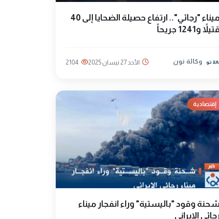
ميناء "رجائي".. ارتفاع حصيلة الضحايا إلى 40
تيلاً و1241 جريحاً
وكالة نون
الأحد 27 نيسان 2025
2104
إقتصادية
حنة وقود "باليستية" وراء انفجار ميناء
جائي الإيراني