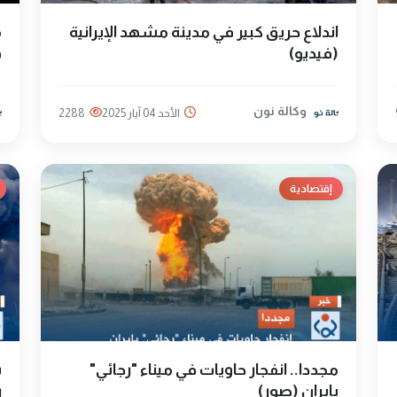
اندلاع حريق كبير في مدينة مشهد الإيرانية
(فيديو)
ق
وكالة نون
الأحد 04 آيار 2025
2288
إقتصادية
مجددا.. انفجار حاويات في ميناء "رجائي"
ش
بإيران (صور)
ر