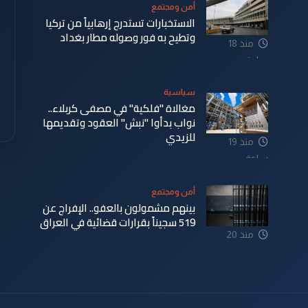
أمن ومجتمع
الاستخبارات تستدرج إرهابياً من تركيا
وتطيح به فور وصوله مطار بغداد
منذ 18
ساعة
سياسية
مغالاة "فلكية" في مصفى كربلاء..
نواب بدأوا "نبش" العقود وتقديمها
للزيدي
منذ 19
ساعة
أمن ومجتمع
بينهم مشمولون بالعفو.. الإفراج عن
519 سجيناً بقرارات قضائية في العراق
منذ 20
ساعة