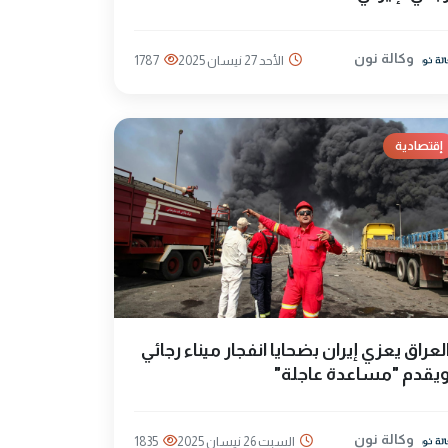
وكالة نون
الأحد 27 نيسان 2025
1787
إقتصادية
لعراق يعزي إيران بضحايا انفجار ميناء رجائي
يقدم "مساعدة عاجلة"
وكالة نون
السبت 26 نيسان 2025
1835