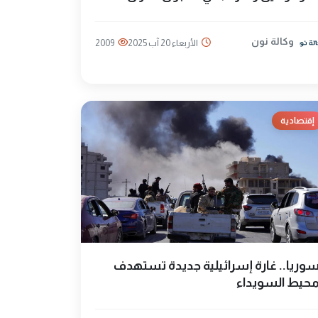
وكالة نون
الأربعاء 20 آب 2025
2009
إقتصادية
وريا.. غارة إسرائيلية جديدة تستهدف
حيط السويداء