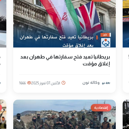
57
بريطانيا تعيد فتح سفارتها في طهران بعد
م
إغلاق مؤقت
م
وكالة نون
الأثنين 07 تموز 2025
1666
إقتصادية