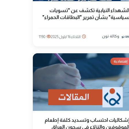
لشهداء النيابية تكشف عن "تسويات
ياسية" بشأن تمرير "البطاقات الحمراء"
وكالة نون
الثلاثاء 16 ايلول 2025
1190
إقتصادية
شكاليات احتساب وتسديد كلفة إطعام
لموقوفين والنزلاء في سجون العراق