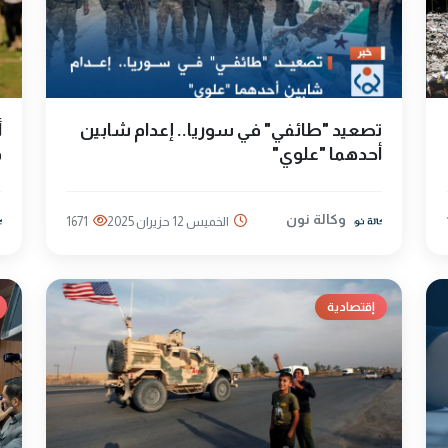
تصعيد "طائفي" في سوريا.. إعدام شابين
أحدهما "علوي"
ف
وكالة نون
الخميس 12 حزيران 2025
1671
إقتصادية