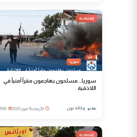
إقتصادية
سوريا.. مسلحون يهاجمون مقراً أمنياً في
اللاذقية
وكالة نون
الأربعاء 16 تموز 2025
1530
إقتصادية