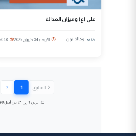
علي (ع) وميزان العدالة
وكالة نون
الأربعاء 04 حزيران 2025
5048
1
السابق
2
(الصفحة ال
عرض 1 إلى 24 من أصل
98