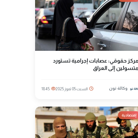
ركز حقوقي: عصابات إجرامية تستورد
تسولين إلى العراق
وكالة نون
السبت 05 تموز 2025
1845
إقتصادية