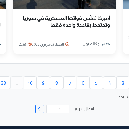
أميركا تقلّص قواتها العسكرية في سوريا
و
وتحتفظ بقاعدة واحدة فقط
ا
وكالة نون
الثلاثاء 03 حزيران 2025
2338
33
...
10
9
8
7
6
5
4
3
حالية)
7
نتيجة
انتقال سريع: