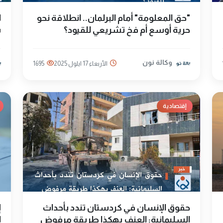
"حق المعلومة" أمام البرلمان.. انطلاقة نحو
ا
حرية أوسع أم فخ تشريعي للقيود؟
س
وكالة نون
الأربعاء 17 ايلول 2025
1695
إقتصادية
حقوق الإنسان في كردستان تندد بأحداث
إ
السليمانية: العنف بهكذا طريقة مرفوض
ا