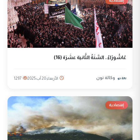
إقتصادية
عْاشُورْاءُ.. السَّنَةُ الثَّانية عشَرَة (16)
وكالة نون
الأربعاء 20 آب 2025
1297
إقتصادية