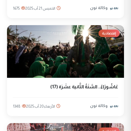
وكالة نون
الخميس 21 آب 2025
1675
إقتصادية
عْاشُورْاءُ.. السَّنَةُ الثَّانية عشَرَة (17)
وكالة نون
الأربعاء 20 آب 2025
1348