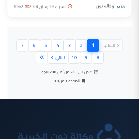
وكالة نون
السبت 06 نيسان 2024
10562
1
السابق
2
3
4
5
6
7
(الصفحة الحالية)
8
9
10
التالي
عرض 1 إلى 24 من أصل
238
نتيجة
الصفحة
1
من
10