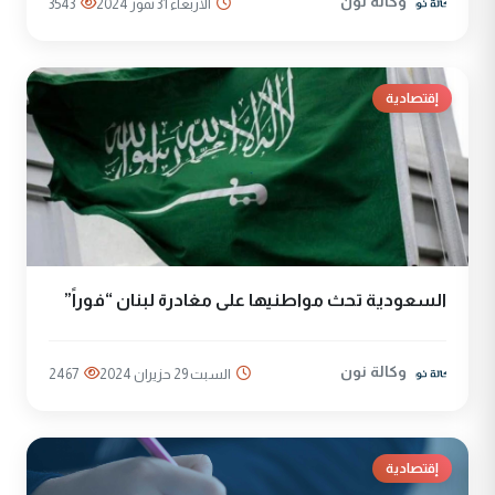
وكالة نون
الأربعاء 31 تموز 2024
3543
إقتصادية
السعودية تحث مواطنيها على مغادرة لبنان “فوراً”
وكالة نون
السبت 29 حزيران 2024
2467
إقتصادية