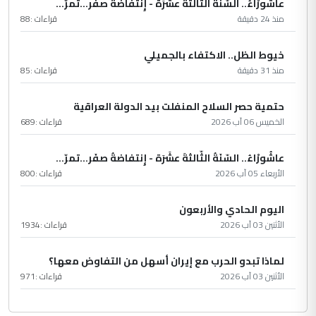
عاشُورْاءُ.. السّنَةُ الثّالثةَ عشَرَة - إِنتفاضةُ صفَر…تمرّ...
منذ 24 دقيقة
قراءات :
88
خيوط الظل.. الاكتفاء بالجميلي
منذ 31 دقيقة
قراءات :
85
حتمية حصر السلاح المنفلت بيد الدولة العراقية
الخميس 06 آب 2026
قراءات :
689
عاشُورْاءُ.. السّنَةُ الثّالثةَ عشَرَة - إِنتفاضةُ صفَر…تمرّ...
الأربعاء 05 آب 2026
قراءات :
800
اليوم الحادي والأربعون
الأثنين 03 آب 2026
قراءات :
1934
لماذا تبدو الحرب مع إيران أسهل من التفاوض معها؟
الأثنين 03 آب 2026
قراءات :
971