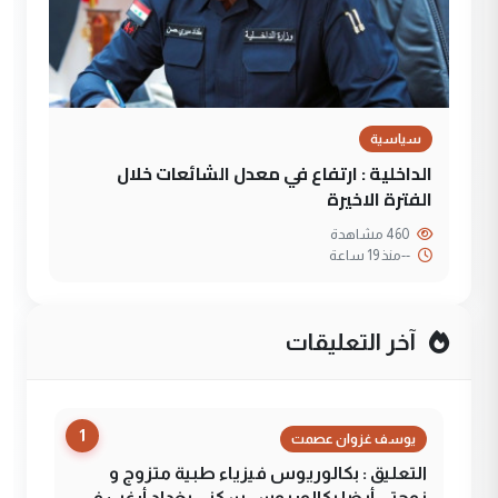
سياسية
الداخلية : ارتفاع في معدل الشائعات خلال
الفترة الاخيرة
460 مشاهدة
--
منذ 19 ساعة
آخر التعليقات
1
يوسف غزوان عصمت
التعليق : بكالوريوس فيزياء طبية متزوج و
زوجتي أيضا بكالوريوس سكني بغداد أرغب في