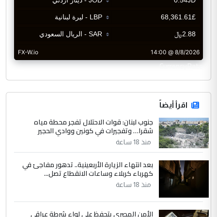
CurrencyRate
اقرأ أيضاً
جنوب لبنان: قوات الاحتلال تفجر محطة مياه
شقرا… وتفجيرات في كونين ووادي الحجير
منذ 18 ساعة
بعد انتهاء الزيارة الأربعينية.. تدهور مفاجئ في
كهرباء كربلاء وساعات الانقطاع تصل...
منذ 18 ساعة
الأمن المصري يتحفظ على لواء شرطة عراقي