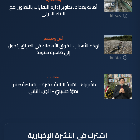
أمانة بغداد : تطوير إدارة النفايات بالتعاون مع
البنك الدولي
منذ 10
دقيقة
أمن ومجتمع
لهذه الأسباب.. نفوق الأسماك في العراق يتحول
إلى ظاهرة سنوية
منذ 16
دقيقة
مقالات
عاشُورْاءُ.. السّنَةُ الثّالثةَ عشَرَة - إِنتفاضةُ صفَر…
تمرُّدٌ حُسَينيٌّ - الجزء الثاني
منذ 24
دقيقة
اشترك في النشرة الإخبارية