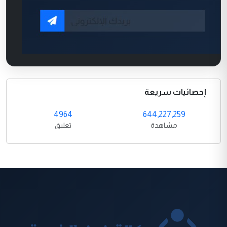
إحصائيات سريعة
4964
644,227,259
مشاهدة
تعليق