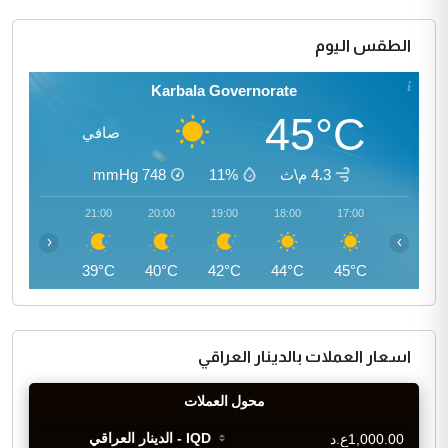
الطقس اليوم
Karbala Governorate
45°C
صافي
4.3 م\ث
11%
748
mmHg
22:00
21:00
20:00
19:00
18:00
17:00
‹
›
38°C
39°C
40°C
42°C
44°C
45°C
اسعار العملات بالدينار العراقي