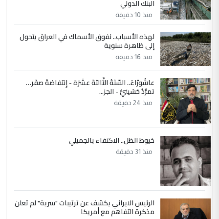
البنك الدولي
وزير الصحة يعفي مدير مستشفى الكرخ
الموضوع :
العام في بغداد
منذ 10 دقيقة
لهذه الأسباب.. نفوق الأسماك في العراق يتحول
4
إلى ظاهرة سنوية
سردار
منذ 16 دقيقة
التعليق : واحد من عصابة علي ماما يسقط
جنسية الرافد الثالث للعراق ومن اصول عريقة
عاشُورْاءُ.. السّنَةُ الثّالثةَ عشَرَة - إِنتفاضةُ صفَر…
ابا فرات ...
تمرُّدٌ حُسَينيٌّ - الجز...
الجواهري يرد على صدام حسين سل
الموضوع :
منذ 24 دقيقة
مضجعيك يابن الزنا (نص كامل)
5
سردار
خيوط الظل.. الاكتفاء بالجميلي
منذ 31 دقيقة
التعليق : واحد من عصابة علي ماما يسقط
جنسية الرافد الثالث للعراق ومن اصول عريقة
ابا فرات ...
الجواهري يرد على صدام حسين سل
الموضوع :
مضجعيك يابن الزنا (نص كامل)
الرئيس الايراني يكشف عن ترتيبات "سرية" لم تعلن
مذكرة التفاهم مع أمريكا