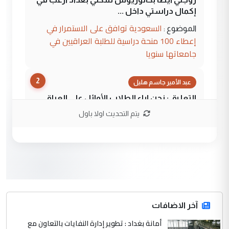
إكمال دراستي داخل ...
السعودية توافق على الاستمرار في
الموضوع :
إعطاء 100 منحة دراسية للطلبة العراقيين في
جامعاتها سنويا
2
عبد الأمير جاسم هليل
التعليق : نحن اباء الطلاب الأوائل على العراق
نتشرف بلقاء السيد احمد الصافي في العتبات
يتم التحديث اولا باول
الحسنية لزرع ...
مكتب السيد احمد الصافي : لا يوجود
الموضوع :
لدينا اي حساب على الفيس بوك وتويتر
3
hadi
التعليق : قرار مستعجل جدا ولامصلحة فيه
آخر الاضافات
للوزاره ولا للمواطن القرار الصائب يكون بعد
الاستماع للمدير ومغرفة ...
أمانة بغداد : تطوير إدارة النفايات بالتعاون مع