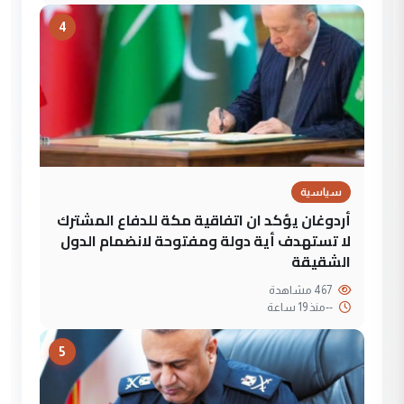
4
سياسية
أردوغان يؤكد ان اتفاقية مكة للدفاع المشترك
لا تستهدف أية دولة ومفتوحة لانضمام الدول
الشقيقة
467 مشاهدة
--
منذ 19 ساعة
5