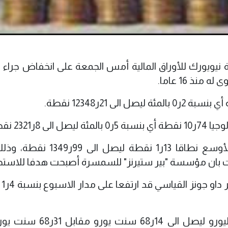
نيويورك للأوراق المالية أمس الجمعة على انخفاض جراء
ذ 16 عاما.
2321 نقطة.
بينما أضاف مؤشر ستاندرد آند بورز 500 الأوسع نطاقا 13ر1 نقطة ل
ات بان مؤسسة "بير ستيرنز" للسمسرة أصبحت هدفا للاستحو
وبذلك ي
وفي أسواق العملة، انخفض الدولار أمام اليورو ليصل الى 14ر8