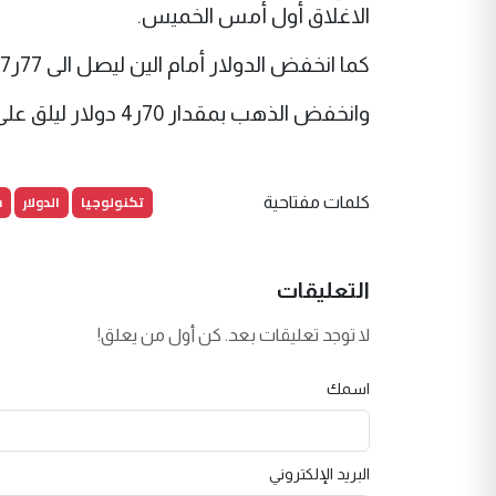
الاغلاق أول أمس الخميس.
كما انخفض الدولار أمام الين ليصل الى 77ر107 ين مقابل 86ر107 ين عند الاغلاق يوم الخميس.
وانخفض الذهب بمقدار 70ر4 دولار ليلق على 10ر906 دولارات للأوقية.
تكنولوجيا
الدولار
س
كلمات مفتاحية
التعليقات
لا توجد تعليقات بعد. كن أول من يعلق!
اسمك
البريد الإلكتروني