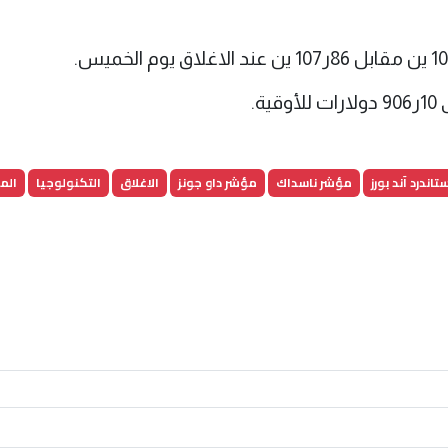
تاندرد آند بورز
مؤشر ناسداك
مؤشر داو جونز
الاغلاق
التكنولوجيا
الم