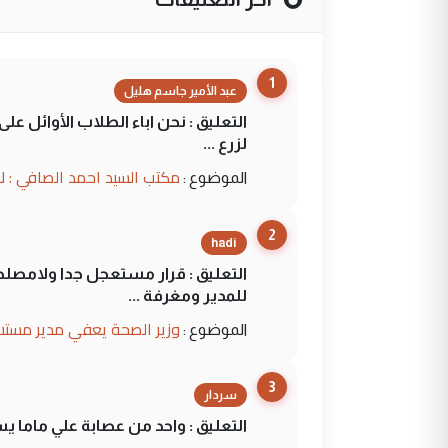
1
عبد الأمير جاسم هليل
التعليق : نحن اباء الطلاب الأوائل ع
لزرع ...
مكتب السيد احمد الصافي : ل
الموضوع :
2
hadi
التعليق : قرار مستعجل جدا ولامصلحة
للمدير ومغرفة ...
وزير الصحة يعفي مدير مستش
الموضوع :
3
سردار
التعليق : واحد من عصابة علي ماما ي