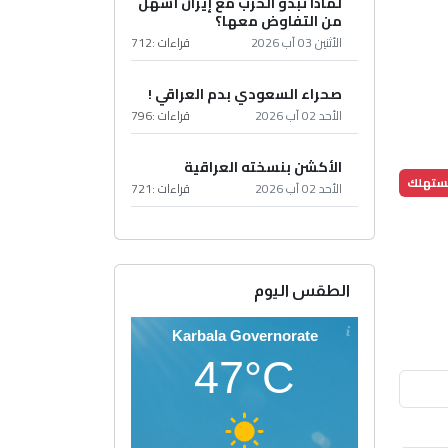
لماذا تبدو الحرب مع إيران أسهل
من التفاوض معها؟
الأثنين 03 آب 2026
قراءات :
712
صحراء السعودي بدم العراقي !
الأحد 02 آب 2026
قراءات :
796
الأكشن بنسخته العراقية
ستهلك
الأحد 02 آب 2026
قراءات :
721
الطقس اليوم
Karbala Governorate
47°C