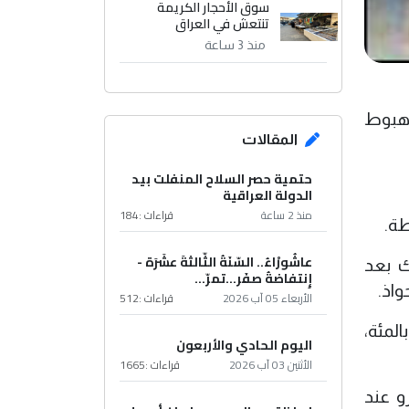
سوق الأحجار الكريمة
تنتعش في العراق
منذ 3 ساعة
 هبوط
المقالات
حتمية حصر السلاح المنفلت بيد
الدولة العراقية
منذ 2 ساعة
قراءات :
184
عاشُورْاءُ.. السّنَةُ الثّالثةَ عشَرَة -
يصل الى 99ر1349 نقطة، وذلك بعد
إِنتفاضةُ صفَر…تمرّ...
اذ.
الأربعاء 05 آب 2026
قراءات :
512
كون مؤشر ستاندرد آند بورز ومؤشر داو جونز القياسي قد ارتفعا على مدار الاسبوع بنسبة 4ر1 بالمئة،
اليوم الحادي والأربعون
الأثنين 03 آب 2026
قراءات :
1665
6 سنت يورو مقابل 31ر68 سنت يورو عند