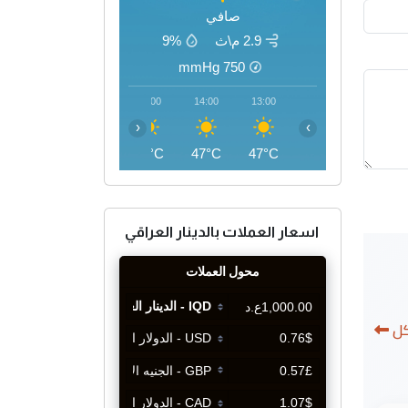
صافي
2.9 م\ث
9%
mmHg
750
17:00
16:00
15:00
14:00
13:00
‹
›
47°C
47°C
48°C
47°C
47°C
اسعار العملات بالدينار العراقي
كل