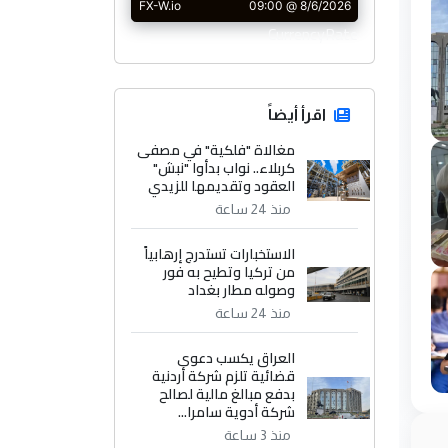
CurrencyRate
اقرأ أيضاً
مغالاة "فلكية" في مصفى
كربلاء.. نواب بدأوا "نبش"
العقود وتقديمها للزيدي
منذ 24 ساعة
الاستخبارات تستدرج إرهابياً
من تركيا وتطيح به فور
وصوله مطار بغداد
منذ 24 ساعة
العراق يكسب دعوى
قضائية تلزم شركة أردنية
بدفع مبالغ مالية لصالح
شركة أدوية سامرا...
منذ 3 ساعة