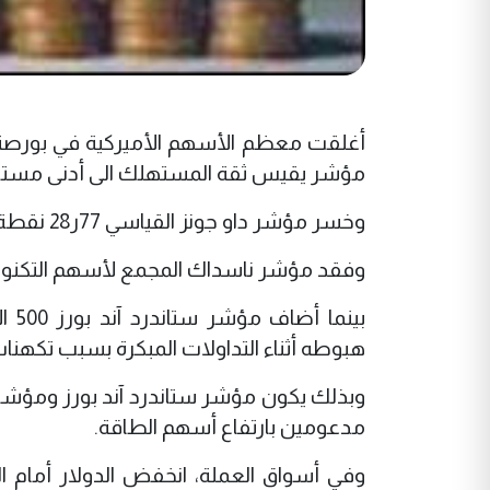
أغلقت معظم الأسهم الأميركية في بورصة 
مؤشر يقيس ثقة المستهلك الى أدنى مستوى له من
وخسر مؤشر داو جونز القياسي 77ر28 نقطة أي بنسبة 2ر0 بالمئة ليصل الى 21ر12348 نقطة.
وفقد مؤشر ناسداك المجمع لأسهم التكنولوجيا 74ر10 نقطة أي بنسبة 5ر0 بالمئة ليصل الى 8ر
هبوطه أثناء التداولات المبكرة بسبب تكهن
مدعومين بارتفاع أسهم الطاقة.