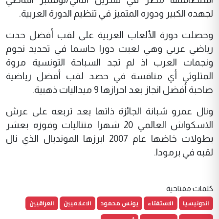
لجهده الكبير ودوره المتميز في تنظيم الدورة العربية.
وحصلت دورة الألعاب العربية على لقب أفضل حدث
رياضي عربي وهي لعبت دورا حاسما في تحديد نجوم
ونجمات العرب اذ لم تجد السباحة التونسية مروة
المثلوثي أي منافسة في حصد لقب أفضل رياضية
صاحبة أفضل انجاز بعد احرازها 9 ميداليات ذهبية.
ونال عمرو شبانة الجائزة ذاتها بعد تربعه على عرش
الاسكواش العالمي 20 شهرا متتاليات وفوزه بعشر
بطولات خاضها عام 2007 ابرزها المونديال الذي نال
لقبه في برمودا.
كلمات مفتاحية
اندونيسيا
الاستفتاء
يونس محمود
الاعلاميين
العراقيين