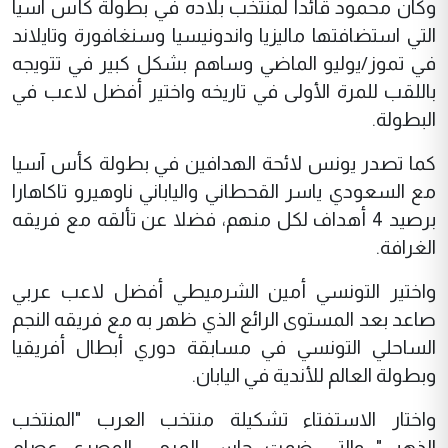
وكان محمود قائدا لمنتخب بلاده في بطولة كأس آسيا
التي استضافتها ماليزيا واندونيسيا وسنغافورة وتايلاند
في تموز/يوليو الماضي وساهم بشكل كبير في تتويجه
باللقب للمرة الأولى في تاريخه واختير أفضل لاعب في
البطولة.
كما تصدر يونس لائحة الهدافين في بطولة كأس آسيا
مع السعودي ياسر القحطاني والياباني ناوهيرو تاكاهارا
برصيد 4 أهداف لكل منهم، فضلا عن تألقه مع فريقه
الغرافة.
واختير التونسي أمين الشرميطي أفضل لاعب عربي
صاعد بعد المستوى الرائع الذي ظهر به مع فريقه النجم
الساحلي التونسي في مسابقة دوري أبطال أفريقيا
وبطولة العالم للأندية في اليابان.
واختار الاستفتاء تشكيلة منتخب العرب "المنتخب
الذهبي" والتي ضمت حاس المرمى المصري عصام