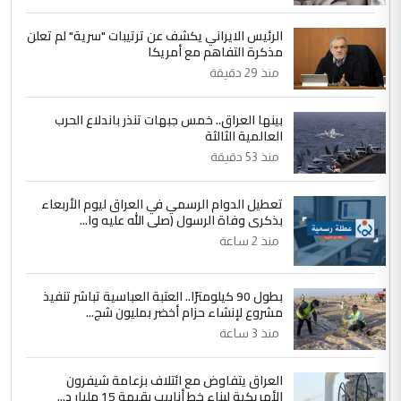
التعليق : واحد من عصابة علي ماما يسقط
الرئيس الايراني يكشف عن ترتيبات "سرية" لم تعلن
جنسية الرافد الثالث للعراق ومن اصول عريقة
مذكرة التفاهم مع أمريكا
ابا فرات ...
منذ 29 دقيقة
الجواهري يرد على صدام حسين سل
الموضوع :
مضجعيك يابن الزنا (نص كامل)
بينها العراق.. خمس جبهات تنذر باندلاع الحرب
العالمية الثالثة
منذ 53 دقيقة
تعطيل الدوام الرسمي في العراق ليوم الأربعاء
بذكرى وفاة الرسول (صلى الله عليه وا...
منذ 2 ساعة
بطول 90 كيلومترًا.. العتبة العباسية تباشر تنفيذ
مشروع لإنشاء حزام أخضر بمليون شج...
منذ 3 ساعة
العراق يتفاوض مع ائتلاف بزعامة شيفرون
الأمريكية لبناء خط أنابيب بقيمة 15 مليار د...