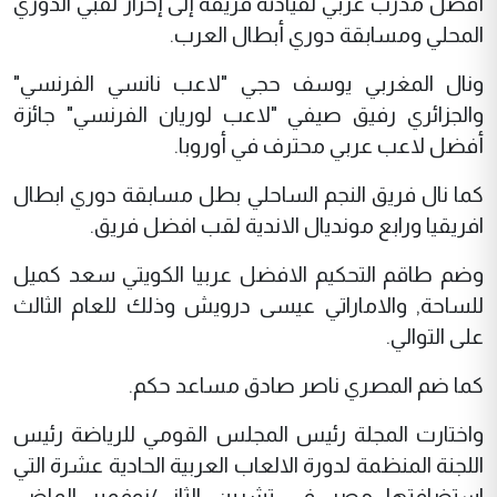
أفضل مدرب عربي لقيادته فريقه إلى إحراز لقبي الدوري
المحلي ومسابقة دوري أبطال العرب.
ونال المغربي يوسف حجي "لاعب نانسي الفرنسي"
والجزائري رفيق صيفي "لاعب لوريان الفرنسي" جائزة
أفضل لاعب عربي محترف في أوروبا.
كما نال فريق النجم الساحلي بطل مسابقة دوري ابطال
افريقيا ورابع مونديال الاندية لقب افضل فريق.
وضم طاقم التحكيم الافضل عربيا الكويتي سعد كميل
للساحة, والاماراتي عيسى درويش وذلك للعام الثالث
على التوالي.
كما ضم المصري ناصر صادق مساعد حكم.
واختارت المجلة رئيس المجلس القومي للرياضة رئيس
اللجنة المنظمة لدورة الالعاب العربية الحادية عشرة التي
استضافتها مصر في تشرين الثاني/نوفمبر الماضي