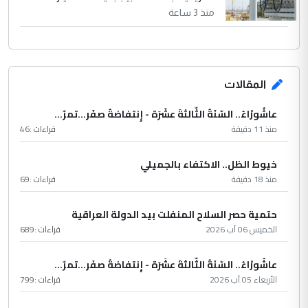
منذ 3 ساعة
المقالات
عاشُورْاءُ.. السّنَةُ الثّالثةَ عشَرَة - إِنتفاضةُ صفَر…تمرّ...
منذ 11 دقيقة
قراءات :
46
خيوط الظل.. الاكتفاء بالجميلي
منذ 18 دقيقة
قراءات :
69
حتمية حصر السلاح المنفلت بيد الدولة العراقية
الخميس 06 آب 2026
قراءات :
689
عاشُورْاءُ.. السّنَةُ الثّالثةَ عشَرَة - إِنتفاضةُ صفَر…تمرّ...
الأربعاء 05 آب 2026
قراءات :
799