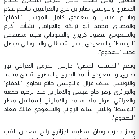
الحضري والتونسي صابر بن فرج والعراقيين جاسم غلام
وباسم عباس والسعودي كامل الموسى "للدفاع"
والمصري محمد أبو تريكة والعراقي نشأت أكرم
والسعودي سعود كريري والسوداني هيثم مصطفى
"للوسط" والسعودي ياسر القحطاني والسوداني فيصل
عجب "للهجوم".
وضم "المنتخب الفضي" حارس المرمى العراقي نور
صبري, والسعودي أحمد البحري والمصري شادي محمد
والتونسي سيف غزال والتونسي حاتم بيجاوي "للدفاع"
والجزائري لزهر حاج عيسى والاماراتي عبد الرحيم جمعة
والعراقي هوار ملا محمد والاماراتي إسماعيل مطر
"للوسط" والليبي سالم الرواني والسعودي مالك معاذ
"للهجوم".
وفاز مدرب وفاق سطيف الجزائري رابح سعدان بلقب