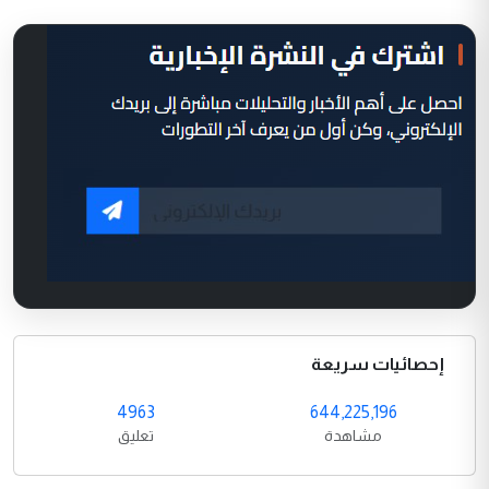
إحصائيات سريعة
4963
644,225,196
مشاهدة
تعليق