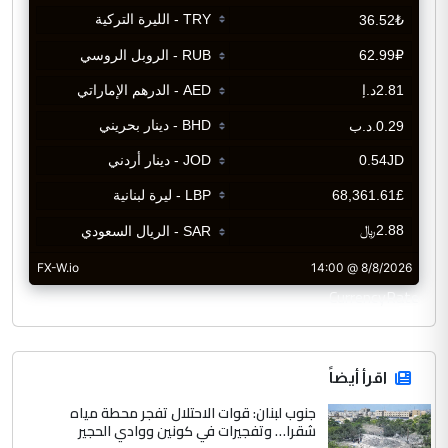
CurrencyRate
اقرأ أيضاً
جنوب لبنان: قوات الاحتلال تفجر محطة مياه
شقرا… وتفجيرات في كونين ووادي الحجير