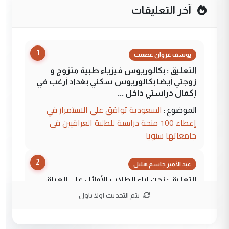
آخر التعليقات
1
يوسف غزوان عصمت
التعليق : بكالوريوس فيزياء طبية متزوج و
زوجتي أيضا بكالوريوس سكني بغداد أرغب في
إكمال دراستي داخل ...
السعودية توافق على الاستمرار في
الموضوع :
إعطاء 100 منحة دراسية للطلبة العراقيين في
جامعاتها سنويا
2
عبد الأمير جاسم هليل
التعليق : نحن اباء الطلاب الأوائل على العراق
نتشرف بلقاء السيد احمد الصافي في العتبات
يتم التحديث اولا باول
الحسنية لزرع ...
مكتب السيد احمد الصافي : لا يوجود
الموضوع :