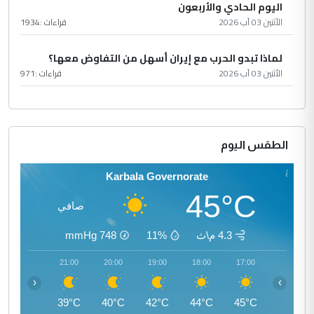
اليوم الحادي والأربعون
الأثنين 03 آب 2026
قراءات :
1934
لماذا تبدو الحرب مع إيران أسهل من التفاوض معها؟
الأثنين 03 آب 2026
قراءات :
971
الطقس اليوم
Karbala Governorate
45°C
صافي
4.3 م\ث
11%
748
mmHg
22:00
21:00
20:00
19:00
18:00
17:00
‹
›
38°C
39°C
40°C
42°C
44°C
45°C