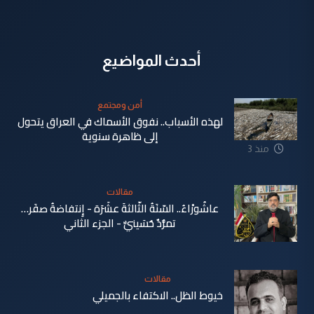
أحدث المواضيع
أمن ومجتمع
لهذه الأسباب.. نفوق الأسماك في العراق يتحول
إلى ظاهرة سنوية
منذ 3
دقيقة
مقالات
عاشُورْاءُ.. السّنَةُ الثّالثةَ عشَرَة - إِنتفاضةُ صفَر…
تمرُّدٌ حُسَينيٌّ - الجزء الثاني
منذ 11
دقيقة
مقالات
خيوط الظل.. الاكتفاء بالجميلي