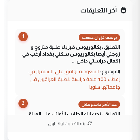
آخر التعليقات
1
يوسف غزوان عصمت
التعليق : بكالوريوس فيزياء طبية متزوج و
زوجتي أيضا بكالوريوس سكني بغداد أرغب في
إكمال دراستي داخل ...
السعودية توافق على الاستمرار في
الموضوع :
إعطاء 100 منحة دراسية للطلبة العراقيين في
جامعاتها سنويا
2
عبد الأمير جاسم هليل
التعليق : نحن اباء الطلاب الأوائل على العراق
نتشرف بلقاء السيد احمد الصافي في العتبات
يتم التحديث اولا باول
الحسنية لزرع ...
مكتب السيد احمد الصافي : لا يوجود
الموضوع :