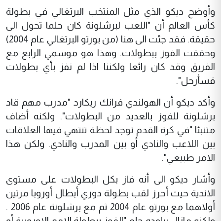
وأوضح ديکو الذي مثل المنتخب البرتغالي في بطولة
کأس العالم أن "اللعب لبرشلونة کان حلما تحول الى
حقيقة. فقد جئت الى هنا (من بورتو البرتغالي عام 2004)
وحققت الفوز ببطولات. وهذا هو موسمي الرابع مع
الفريق وقد کان رائعا ولکننا اذا لم نفز بأي بطولات
فسأرحل".
وأکد ديکو أن الهولندي فرانك ريکارد "مدرب مهم قاد
برشلونة للفوز بالعديد من البطولات". ولکنه أضاف
متنبئا "في کرة القدم توجد لحظة تنتهي فيها العلاقات
بين اللاعب والنادي أو بين المدرب والنادي. ولکن هذا
الامر طبيعي".
وأشار ديکو الى أنه فاز بکل البطولات على مستوى
الاندية حيث أحرز لقب بطولة دوري أبطال أوروبا مرتين
أولاهما مع بورتو عام 2004 ثم مع برشلونة عام 2006 .
ولکنه مازال يراوده حلم "الفوز ببطولة الامم الاوروبية أو