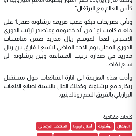
کأس العالم مع البرتغال".
وتأتي تصريحات ديکو عقب هزيمة برشلونة صفرـ1 على
ملعبه كامب نو " من ألد خصومه ومتصدر ترتيب الدوري
الاسباني لهذا الموسم ريال مدريد ضمن منافسات
الدوري المحلي يوم الاحد الماضي ليتسع الفارق بين ريال
مدريد في صدارة ترتيب المسابقة وبين برشلونة الى
سبع نقاط.
وأدت هذه الهزيمة الى اثارة الشائعات حول مستقبل
ريکارد مع برشلونة. وکذلك الحال بالنسبة لصانع الالعاب
البرازيلي بالفريق النجم رونالدينيو.
كلمات مفتاحية
البرتغال
برشلونة
أبطال اوروبا
المنتخب البرتغالي