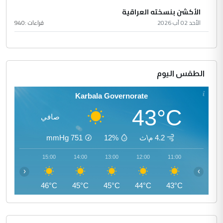
الأكشن بنسخته العراقية
الأحد 02 آب 2026
قراءات :
940
الطقس اليوم
Karbala Governorate
43°C
صافي
4.2 م\ث
12%
751
mmHg
16:00
15:00
14:00
13:00
12:00
11:00
‹
›
46°C
46°C
45°C
45°C
44°C
43°C