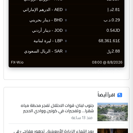
CurrencyRate
اقرأ أيضاً
جنوب لبنان: قوات الاحتلال تفجر محطة مياه
شقرا… وتفجيرات في كونين ووادي الحجير
منذ 13 ساعة
بعد انتهاء الزيارة الأربعينية.. تدهور مفاجئ في