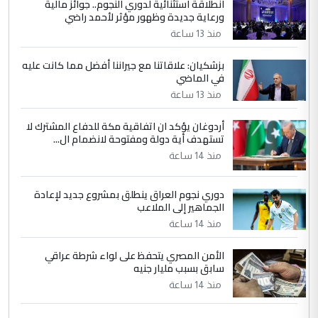
انطلاقة استثنائية لدوري النجوم.. جوائز مالية
5
سردار
ورعاية جديدة وظهور مؤثر لأحمد راضي
التعليق : واحد من عصابة علي ماما يسقط
منذ 13 ساعة
جنسية الرافد الثالث للعراق ومن اصول عريقة
ابا فرات ...
بزشكيان: علاقاتنا مع جيراننا أفضل مما كانت عليه
في الماضي
الجواهري يرد على صدام حسين سل
الموضوع :
مضجعيك يابن الزنا (نص كامل)
منذ 13 ساعة
أردوغان يؤكد ان اتفاقية مكة للدفاع المشترك لا
تستهدف أية دولة ومفتوحة لانضمام ال...
منذ 14 ساعة
دوري نجوم العراق ينطلق بمشروع جديد لإعادة
الجماهير إلى الملاعب
منذ 14 ساعة
الأمن المصري يتحفظ على لواء شرطة عراقي
سابق بسبب مليار جنيه
منذ 14 ساعة