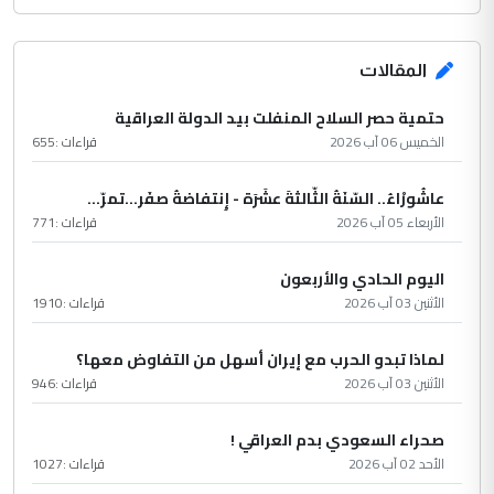
المقالات
حتمية حصر السلاح المنفلت بيد الدولة العراقية
الخميس 06 آب 2026
قراءات :
655
عاشُورْاءُ.. السّنَةُ الثّالثةَ عشَرَة - إِنتفاضةُ صفَر…تمرّ...
الأربعاء 05 آب 2026
قراءات :
771
اليوم الحادي والأربعون
الأثنين 03 آب 2026
قراءات :
1910
لماذا تبدو الحرب مع إيران أسهل من التفاوض معها؟
الأثنين 03 آب 2026
قراءات :
946
صحراء السعودي بدم العراقي !
الأحد 02 آب 2026
قراءات :
1027