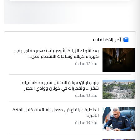
لدينا اي حساب على الفيس بوك وتويتر
3
hadi
التعليق : قرار مستعجل جدا ولامصلحة فيه
آخر الاضافات
للوزاره ولا للمواطن القرار الصائب يكون بعد
الاستماع للمدير ومغرفة ...
بعد انتهاء الزيارة الأربعينية.. تدهور مفاجئ في
كهرباء كربلاء وساعات الانقطاع تصل...
وزير الصحة يعفي مدير مستشفى الكرخ
الموضوع :
العام في بغداد
منذ 12 ساعة
جنوب لبنان: قوات الاحتلال تفجر محطة مياه
4
سردار
شقرا… وتفجيرات في كونين ووادي الحجير
التعليق : واحد من عصابة علي ماما يسقط
منذ 13 ساعة
جنسية الرافد الثالث للعراق ومن اصول عريقة
ابا فرات ...
الداخلية : ارتفاع في معدل الشائعات خلال الفترة
الاخيرة
الجواهري يرد على صدام حسين سل
الموضوع :
مضجعيك يابن الزنا (نص كامل)
منذ 13 ساعة