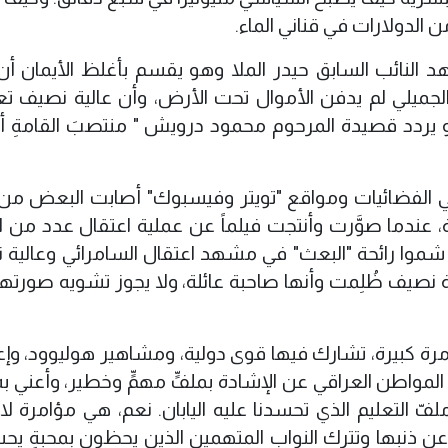
 الدولارات في قناني الماء.
 النائب السابق حيدر الملا وهو يقسم بأغلظ الأيمان أن
نان الجميلي لم يدفن الأموال تحت الأرض، وأن عالية نصيف 
و يردد قصيدة المرحوم محمود درويش " منتصبَ القامةِ 
ي الفضائيات ومواقع "تويتر وفيسبوك" أصابت البعض من 
مة، عندما صوَّرت وأنتجت فيلماً عن عملية اعتقال عدد من ا
 شموا رائحة "البعث" في مشهد اعتقال السامرائي وعالية 
ة نصيف ظُلِمت وأنها صاحبة عائلة، ولا يجوز تشويه صورتها 
مرة كبيرة، تشارك فيها قوى دولية، ومشاهير هوليوود، وإعل
المواطن العراقي عن الإشادة بملفٍّ مهمٍّ وخطير، وأعني به
لفّ التعليم الذي تحسدنا عليه اليابان. نعم، هي مؤامرة لا
ة عن ذنبها وتترك النواب المتهمين الذين يحظون بمحبةٍ ي