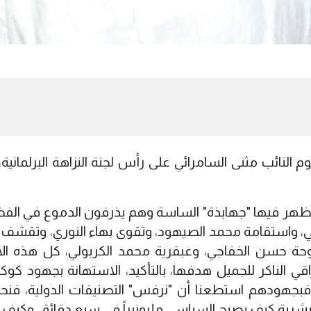
م النائب مثنى السامرائي على رأس لجنة النزاهة البرلمانية
تي يظهر فيها "جهابذة" الساسة وهم يذرفون الدموع في الفض
ئي، واستقامة محمد الصيهود، وتقوى بهاء النوري، وتقشف
حبوحة حسن الخفاجي، وعبقرية محمد الكربولي، كل هذه ال
 الناكر للجميل هدفها، بالتأكيد، الاستهانة بجهود كوك
، فبجهودهم استطعنا أن "نرفس" التصنيفات الدولية، فنح
م البشرية كيف يصبح السياسي مليونيراً في سبع دقائق. وكيف