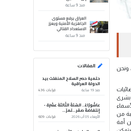
منذ 9 ساعة
العراق يرفع مستوى
الجاهزية الأمنية ويعزز
الاستعداد القتالي
منذ 9 ساعة
المقالات
، ونحن
حتمية حصر السلاح المنفلت بيد
الدولة العراقية
ائيات
منذ 19 ساعة
قراءات :
436
 بشرى
عاشُورْاءُ.. السّنَةُ الثّالثةَ عشَرَة -
أسماء
إِنتفاضةُ صفَر…تمرّ...
بة من
الأربعاء 05 آب 2026
قراءات :
609
ن أمة
 يتمكن