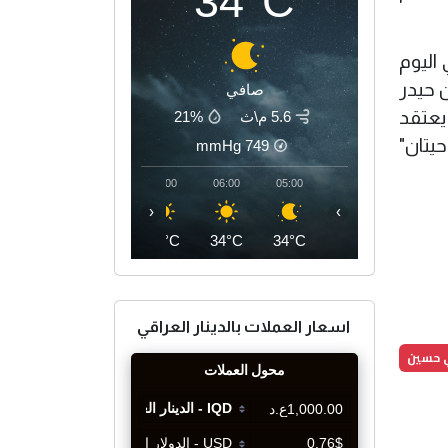
34°C
اليوم
 حيدر
صافي
يعتقد
5.6 م\ث
21%
يتان"
mmHg
749
09:00
08:00
07:00
06:00
05:00
‹
›
39°C
36°C
35°C
34°C
34°C
اسعار العملات بالدينار العراقي
ي حسين