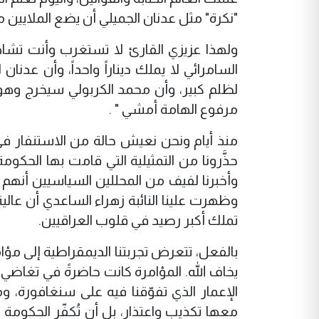
"نكرة" مثل عدنان الجميلي أن يضع الملايين من
ولهذا عزيزي القارئ لا تستغرب وأنت تشاهد
السامرائي لا يملك ديناراً واحداً، وأن عد
لظلم كبير، وأن محمد الكربولي سيخرج وه
مرفوع الهامة أمشي " .
منذ أيام ونحن نعيش حالة من الاستنفار ف
حذَّرونا من التمثيلية التي قامت بها الحكو
وأخبرنا لفيف من المحللين السياسيين أنهم
وظهرت علينا النائبة زهراء الساعدي أن عالي
تملك أكبر رصيد في قلوب العراقيين.
بالفعل، تتعرض تجربتنا الديمقراطية إلى مؤا
يخاف الله. المؤامرة كانت حاضرةً في تغاضي 
الإعمار الذي تفوّقنا فيه على سنغافورة، وم
معها تكذيب واعتذار، بل أن تُكفّر الحكوم