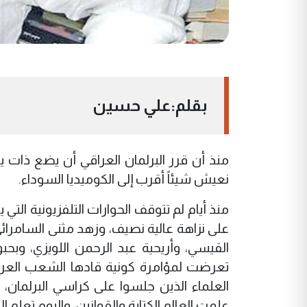
بقلم:علي حسين
منذ أن قرر البرلمان العراقي أن يضع ذات يو
نعيش شيئاً أقرب إلى الكوميديا السوداء.
منذ أيام لم تتوقف الحوارات التلفزيونية ال
على نزاهة عالية نصيف، وزهد مثنى السامرا
القيسي، وأريحية عبد الرحمن اللويزي، وب
تعرضت لمؤامرة كونية قادها الشعب العراقي
العلماء الذين جلسوا على كراسي البرلمان
علمت العالم الكتابة والقوانين، واليوم تعل