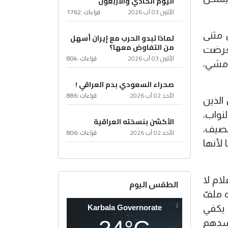
اليوم الحادي والأربعون
الأثنين 03 آب 2026
قراءات :
1762
 مثنى
لماذا تبدو الحرب مع إيران أسهل
من التفاوض معها؟
تعرضت
الأثنين 03 آب 2026
قراءات :
804
أمشي،
صحراء السعودي بدم العراقي !
الأحد 02 آب 2026
قراءات :
886
الذين
لنواب،
الأكشن بنسخته العراقية
نصيف،
الأحد 02 آب 2026
قراءات :
806
لأنها
ام لا
الطقس اليوم
 ملفّ
Karbala Governorate
 يكفي
حسدهم