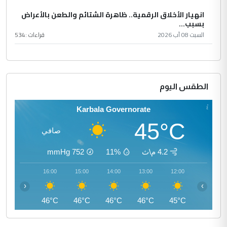
انهيار الأخلاق الرقمية.. ظاهرة الشتائم والطعن بالأعراض
بسبب...
السبت 08 آب 2026
قراءات :
534
الطقس اليوم
Karbala Governorate
45°C
صافي
4.2 م\ث
11%
752
mmHg
17:00
16:00
15:00
14:00
13:00
12:00
‹
›
46°C
46°C
46°C
46°C
46°C
45°C