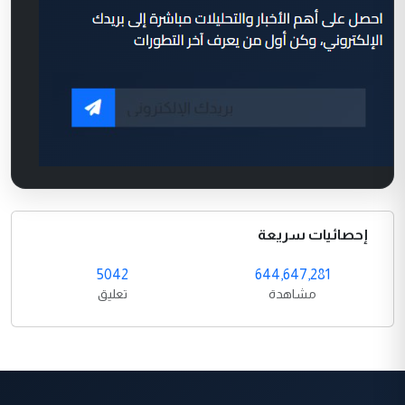
إحصائيات سريعة
5042
644,647,281
مشاهدة
تعليق