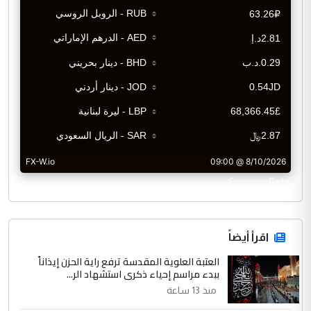
CurrencyRate
اقرأ أيضاً
العتبة العلوية المقدسة ترفع راية الحزن إيذاناً
ببدء مراسم إحياء ذكرى استشهاد الر...
منذ 13 ساعة