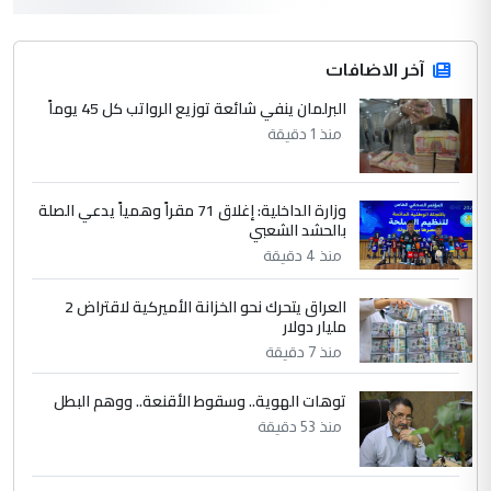
وتعديل استمارة قرعة الحج
4
آخر الاضافات
hadi
البرلمان ينفي شائعة توزيع الرواتب كل 45 يوماً
التعليق : تحيه اخويه حسينيه اي انسان مهما
كان محدود المعرفه بتفاصيل احداث المنطقه
منذ 1 دقيقة
يقول بما لايقبل ...
أردوغان يؤكد ان اتفاقية مكة للدفاع
الموضوع :
وزارة الداخلية: إغلاق 71 مقراً وهمياً يدعي الصلة
المشترك لا تستهدف أية دولة ومفتوحة لانضمام
بالحشد الشعبي
الدول الشقيقة
منذ 4 دقيقة
العراق يتحرك نحو الخزانة الأميركية لاقتراض 2
5
يوسف غزوان عصمت
مليار دولار
التعليق : بكالوريوس فيزياء طبية متزوج و
منذ 7 دقيقة
زوجتي أيضا بكالوريوس سكني بغداد أرغب في
إكمال دراستي داخل ...
توهات الهوية.. وسقوط الأقنعة.. ووهم البطل
السعودية توافق على الاستمرار في
الموضوع :
منذ 53 دقيقة
إعطاء 100 منحة دراسية للطلبة العراقيين في
جامعاتها سنويا