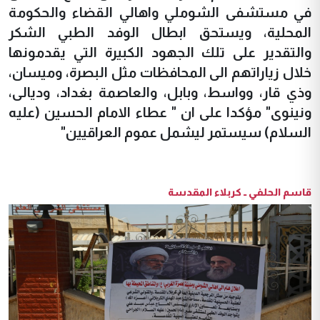
في مستشفى الشوملي واهالي القضاء والحكومة
المحلية، ويستحق ابطال الوفد الطبي الشكر
والتقدير على تلك الجهود الكبيرة التي يقدمونها
خلال زياراتهم الى المحافظات مثل البصرة، وميسان،
وذي قار، وواسط، وبابل، والعاصمة بغداد، وديالى،
ونينوى" مؤكدا على ان " عطاء الامام الحسين (عليه
السلام) سيستمر ليشمل عموم العراقيين"
قاسم الحلفي ــ كربلاء المقدسة