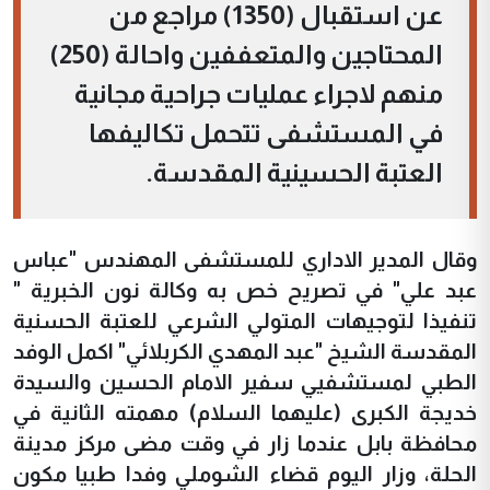
عن استقبال (1350) مراجع من
المحتاجين والمتعففين واحالة (250)
منهم لاجراء عمليات جراحية مجانية
في المستشفى تتحمل تكاليفها
العتبة الحسينية المقدسة.
وقال المدير الاداري للمستشفى المهندس "عباس
عبد علي" في تصريح خص به وكالة نون الخبرية "
تنفيذا لتوجيهات المتولي الشرعي للعتبة الحسنية
المقدسة الشيخ "عبد المهدي الكربلائي" اكمل الوفد
الطبي لمستشفيي سفير الامام الحسين والسيدة
خديجة الكبرى (عليهما السلام) مهمته الثانية في
محافظة بابل عندما زار في وقت مضى مركز مدينة
الحلة، وزار اليوم قضاء الشوملي وفدا طبيا مكون